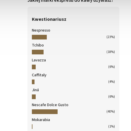
Jakiej marki ekspresu do kawy używasz?
Kwestionariusz
Nespresso
(23%)
Tchibo
(18%)
Lavazza
(6%)
Caffitaly
(4%)
Jiná
(6%)
Nescafe Dolce Gusto
(40%)
Mokarabia
(1%)