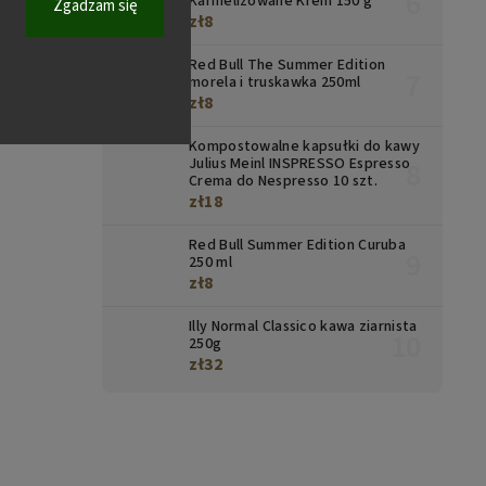
Karmelizowane Krem 150 g
Zgadzam się
zł8
Red Bull The Summer Edition
morela i truskawka 250ml
zł8
Kompostowalne kapsułki do kawy
Julius Meinl INSPRESSO Espresso
Crema do Nespresso 10 szt.
zł18
Red Bull Summer Edition Curuba
250 ml
zł8
Illy Normal Classico kawa ziarnista
250g
zł32