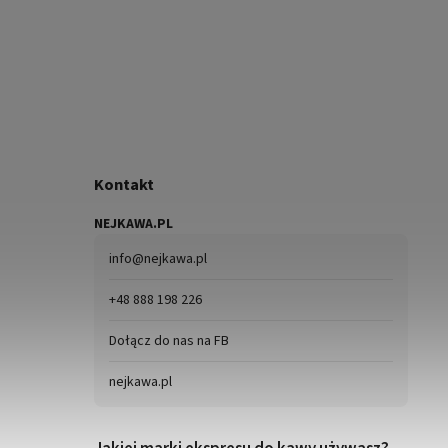
Kontakt
NEJKAWA.PL
info
@
nejkawa.pl
+48 888 198 226
Dołącz do nas na FB
nejkawa.pl