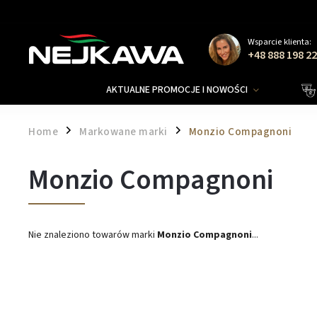
Wsparcie klienta:
+48 888 198 2
AKTUALNE PROMOCJE I NOWOŚCI
Home
Markowane marki
Monzio Compagnoni
/
/
Monzio Compagnoni
Nie znaleziono towarów marki
Monzio Compagnoni
...