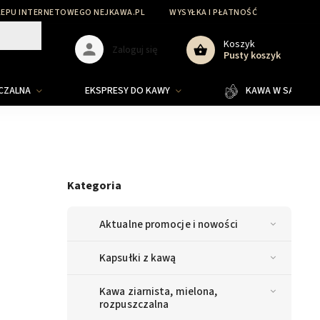
LEPU INTERNETOWEGO NEJKAWA.PL
WYSYŁKA I PŁATNOŚĆ
Koszyk
Zaloguj się
Pusty koszyk
ZCZALNA
EKSPRESY DO KAWY
KAWA W SASZETKA
Kategoria
Aktualne promocje i nowości
Kapsułki z kawą
Kawa ziarnista, mielona,
rozpuszczalna