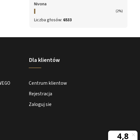
Nivona
(2%)
Liczba głosów:
6533
Dla klientów
WEGO
Centrum klientow
Rejestracja
Zaloguj sie