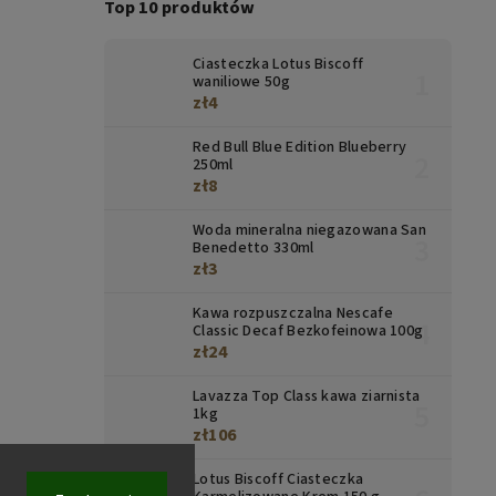
Top 10 produktów
Ciasteczka Lotus Biscoff
waniliowe 50g
zł4
Red Bull Blue Edition Blueberry
250ml
zł8
Woda mineralna niegazowana San
Benedetto 330ml
zł3
Kawa rozpuszczalna Nescafe
Classic Decaf Bezkofeinowa 100g
zł24
Lavazza Top Class kawa ziarnista
1kg
zł106
Lotus Biscoff Ciasteczka