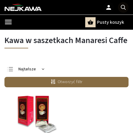
Pusty koszyk
Szukaj
Kawa w saszetkach Manaresi Caffe
Najtańsze
Najdroższe
Otworzyć filtr
Najczęściej
sprzedawane
Alfabetycznie