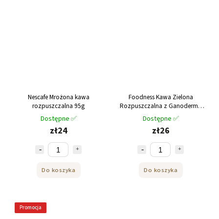
Nescafe Mrożona kawa
Foodness Kawa Zielona
rozpuszczalna 95g
Rozpuszczalna z Ganodermą
10 szt. 200g
Dostępne ✅
Dostępne ✅
zł24
zł26
Do koszyka
Do koszyka
Promocja