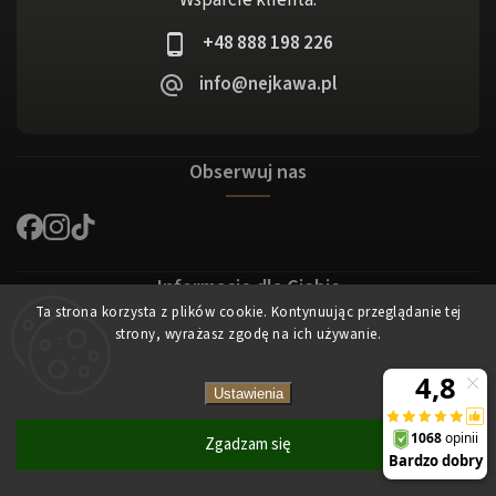
+48 888 198 226
info@nejkawa.pl
Obserwuj nas
Informacje dla Ciebie
Ta strona korzysta z plików cookie. Kontynuując przeglądanie tej
strony, wyrażasz zgodę na ich używanie.
REGULAMIN SKLEPU INTERNETOWEGO NEJKAWA.PL
Wysyłka i płatność
Ustawienia
Dla klientów
Zgadzam się
Centrum klientow