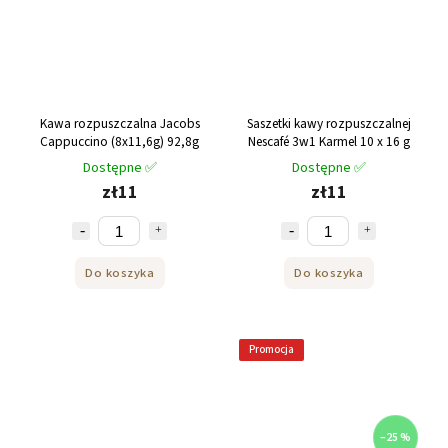
Kawa rozpuszczalna Jacobs
Saszetki kawy rozpuszczalnej
Cappuccino (8x11,6g) 92,8g
Nescafé 3w1 Karmel 10 x 16 g
Dostępne ✅
Dostępne ✅
zł11
zł11
Do koszyka
Do koszyka
Promocja
–25 %