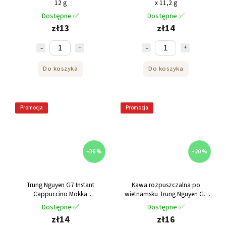
12 g
x 11,2 g
Dostępne ✅
Dostępne ✅
zł13
zł14
Do koszyka
Do koszyka
Promocja
Promocja
–36 %
–20 %
Trung Nguyen G7 Instant
Kawa rozpuszczalna po
Cappuccino Mokka
wietnamsku Trung Nguyen G7
Opakowanie 12 x 18 g
2w1 240g
Dostępne ✅
Dostępne ✅
zł14
zł16