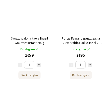
Świeżo palona kawa Brazil
Porcja Kawa rozpuszczalna
Gourmet instant 200g
100% Arabica Julius Meinl 2g
100 szt
Dostępne ✅
Dostępne ✅
zł59
zł95
Do koszyka
Do koszyka