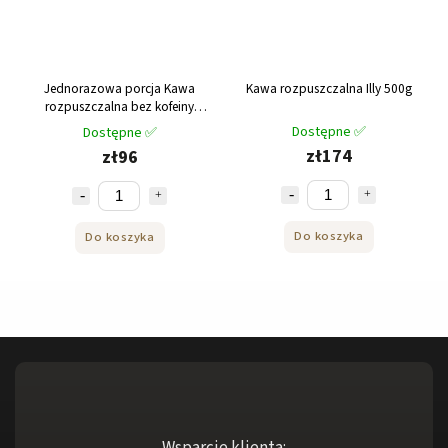
Jednorazowa porcja Kawa
Kawa rozpuszczalna Illy 500g
rozpuszczalna bez kofeiny
Julius Meinl 2g 100 szt
Dostępne ✅
Dostępne ✅
zł174
zł96
Do koszyka
Do koszyka
Wsparcie klienta: