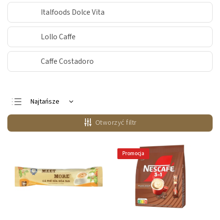
Italfoods Dolce Vita
Lollo Caffe
Caffe Costadoro
Najtańsze
Najdroższe
Otworzyć filtr
Najczęściej
sprzedawane
Alfabetycznie
Promocja