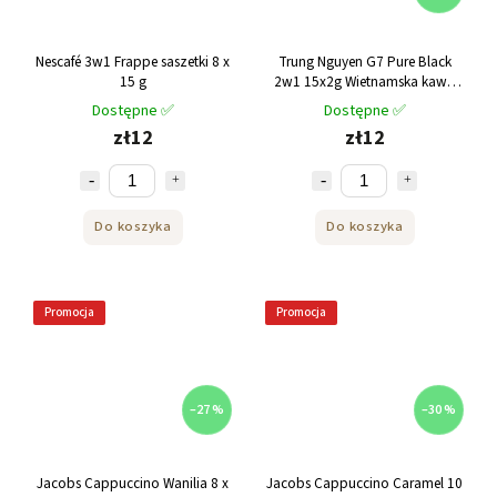
Nescafé 3w1 Frappe saszetki 8 x
Trung Nguyen G7 Pure Black
15 g
2w1 15x2g Wietnamska kawa
rozpuszczalna
Dostępne ✅
Dostępne ✅
zł12
zł12
Do koszyka
Do koszyka
Promocja
Promocja
–27 %
–30 %
Jacobs Cappuccino Wanilia 8 x
Jacobs Cappuccino Caramel 10