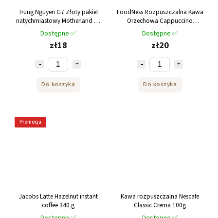
Trung Nguyen G7 Złoty pakiet
FoodNess Rozpuszczalna Kawa
natychmiastowy Motherland 14
Orzechowa Cappuccino
x 18 g
Orzechowa 10 Sztuk 200g
Dostępne ✅
Dostępne ✅
zł18
zł20
Do koszyka
Do koszyka
Promocja
Jacobs Latte Hazelnut instant
Kawa rozpuszczalna Nescafe
coffee 340 g
Classic Crema 100g