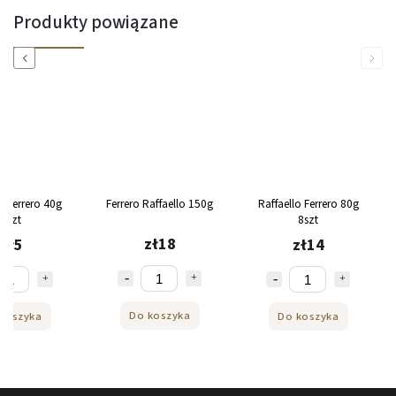
Produkty powiązane
Previous
Next
o Ferrero 40g
Ferrero Raffaello 150g
Raffaello Ferrero 80g
4szt
8szt
zł18
zł5
zł14
Do koszyka
koszyka
Do koszyka