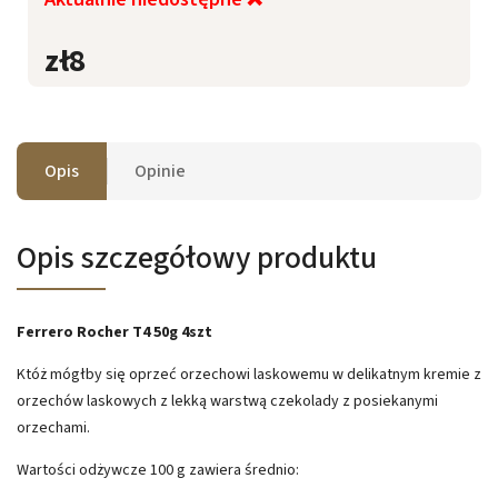
zł8
Opis
Opinie
Opis szczegółowy produktu
Ferrero Rocher T4 50g 4szt
Któż mógłby się oprzeć orzechowi laskowemu w delikatnym kremie z
orzechów laskowych z lekką warstwą czekolady z posiekanymi
orzechami.
Wartości odżywcze 100 g zawiera średnio: