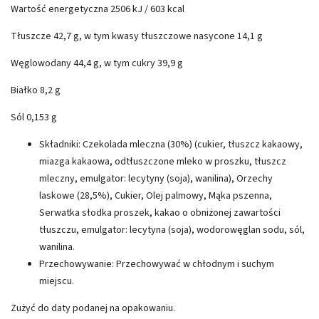
Wartość energetyczna 2506 kJ / 603 kcal
Tłuszcze 42,7 g, w tym kwasy tłuszczowe nasycone 14,1 g
Węglowodany 44,4 g, w tym cukry 39,9 g
Białko 8,2 g
Sól 0,153 g
Składniki: Czekolada mleczna (30%) (cukier, tłuszcz kakaowy,
miazga kakaowa, odtłuszczone mleko w proszku, tłuszcz
mleczny, emulgator: lecytyny (soja), wanilina), Orzechy
laskowe (28,5%), Cukier, Olej palmowy, Mąka pszenna,
Serwatka słodka proszek, kakao o obniżonej zawartości
tłuszczu, emulgator: lecytyna (soja), wodorowęglan sodu, sól,
wanilina.
Przechowywanie: Przechowywać w chłodnym i suchym
miejscu.
Zużyć do daty podanej na opakowaniu.