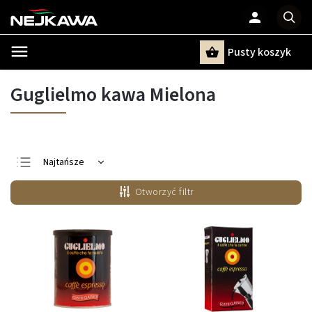
Pusty koszyk
Szukaj
Guglielmo kawa Mielona
Najtańsze
Najdroższe
Otworzyć filtr
Najczęściej
sprzedawane
Alfabetycznie