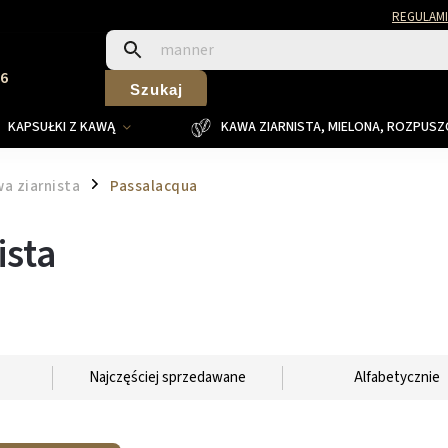
REGULAMI
26
Szukaj
KAPSUŁKI Z KAWĄ
KAWA ZIARNISTA, MIELONA, ROZPUS
a ziarnista
Passalacqua
/
ista
Najczęściej sprzedawane
Alfabetycznie