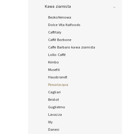
Kawa ziarnista
Bezkofeinowa
Dolce Vita Italfoods
Caffitaly
Caffé Borbone
Caffe Barbaro kawa ziarnista
Lollo Caffé
Kimbo
Musetti
Hausbrandt
Passalacqua
Cagliari
Bristot
Guglielmo
Lavazza
Illy
Danesi