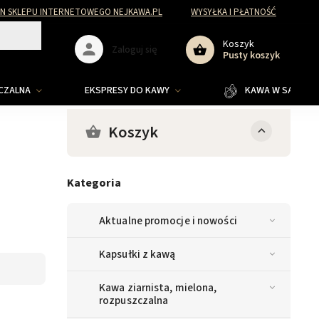
N SKLEPU INTERNETOWEGO NEJKAWA.PL
WYSYŁKA I PŁATNOŚĆ
Koszyk
Zaloguj się
Pusty koszyk
ZCZALNA
EKSPRESY DO KAWY
KAWA W SASZETKA
Koszyk
Kategoria
Aktualne promocje i nowości
Kapsułki z kawą
Kawa ziarnista, mielona,
rozpuszczalna