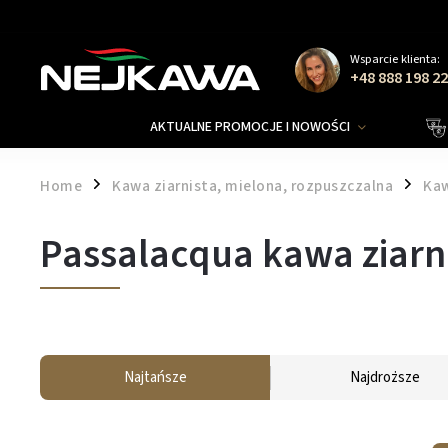
Wsparcie klienta:
+48 888 198 2
AKTUALNE PROMOCJE I NOWOŚCI
Home
Kawa ziarnista, mielona, rozpuszczalna
Kaw
/
/
Passalacqua kawa ziarn
Najtańsze
Najdroższe