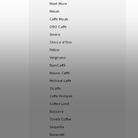
Meet More
Mikah
Caffe Moak
ORO Caffe
Sinero
Chicco d'Oro
Pellini
Vergnano
BianCaffé
Mauro Caffé
Michael caffe
Zicaffe
Caffe Pompeii
Coffee Limit
Bazzara
Torelli Coffee
Saquella
Baranelli