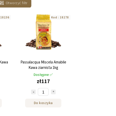
Otworzyć filtr
:
18236
Kod :
18278
 Kawa
Passalacqua Miscela Amabile
Kawa ziarnista 1kg
Dostępne ✅
zł117
Do koszyka