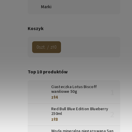
Marki
Koszyk
0
szt. /
zł0
Top 10 produktów
Ciasteczka Lotus Biscoff
waniliowe 50g
zł4
Red Bull Blue Edition Blueberry
250ml
zł8
Woda mineralna niegazowana San