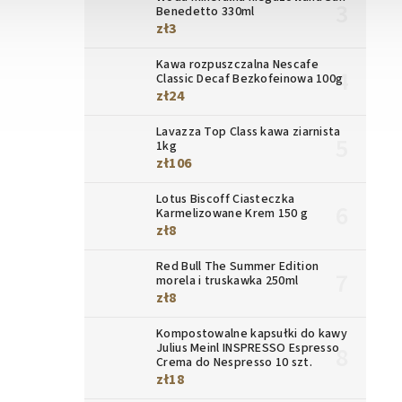
Benedetto 330ml
zł3
Kawa rozpuszczalna Nescafe
Classic Decaf Bezkofeinowa 100g
zł24
Lavazza Top Class kawa ziarnista
1kg
zł106
Lotus Biscoff Ciasteczka
Karmelizowane Krem 150 g
zł8
Red Bull The Summer Edition
morela i truskawka 250ml
zł8
Kompostowalne kapsułki do kawy
Julius Meinl INSPRESSO Espresso
Crema do Nespresso 10 szt.
zł18