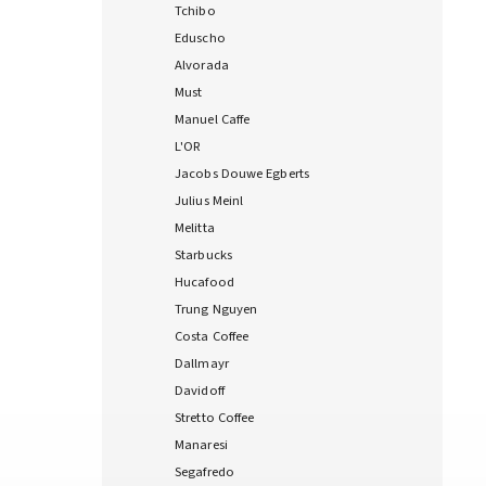
Tchibo
Eduscho
Alvorada
Must
Manuel Caffe
L'OR
Jacobs Douwe Egberts
Julius Meinl
Melitta
Starbucks
Hucafood
Trung Nguyen
Costa Coffee
Dallmayr
Davidoff
Stretto Coffee
Manaresi
Segafredo