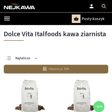
Pusty koszyk
Szukaj
Dolce Vita Italfoods kawa ziarnista
Najtańsze
Najdroższe
Otworzyć filtr
Najczęściej
sprzedawane
Alfabetycznie
–13 %