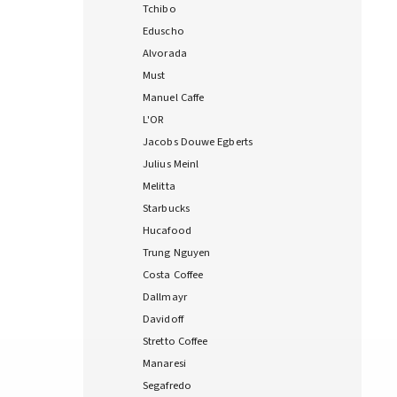
Tchibo
Eduscho
Alvorada
Must
Manuel Caffe
L'OR
Jacobs Douwe Egberts
Julius Meinl
Melitta
Starbucks
Hucafood
Trung Nguyen
Costa Coffee
Dallmayr
Davidoff
Stretto Coffee
Manaresi
Segafredo