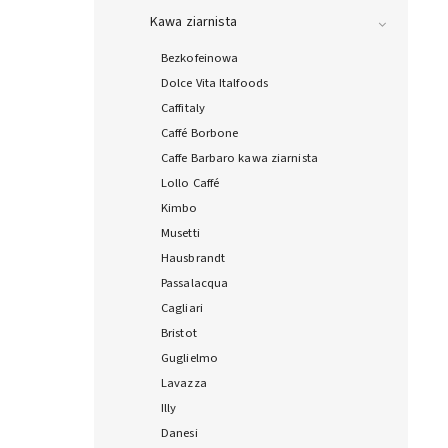
Kawa ziarnista
Bezkofeinowa
Dolce Vita Italfoods
Caffitaly
Caffé Borbone
Caffe Barbaro kawa ziarnista
Lollo Caffé
Kimbo
Musetti
Hausbrandt
Passalacqua
Cagliari
Bristot
Guglielmo
Lavazza
Illy
Danesi