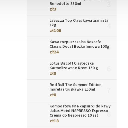
Benedetto 330ml
zł3
Lavazza Top Class kawa ziarnista
1kg
zł106
Kawa rozpuszczalna Nescafe
Classic Decaf Bezkofeinowa 100g
zł24
Lotus Biscoff Ciasteczka
Karmelizowane Krem 150 g
zł8
Red Bull The Summer Edition
morela i truskawka 250ml
zł8
Kompostowalne kapsułki do kawy
Julius Meinl INSPRESSO Espresso
Crema do Nespresso 10 szt.
zł18