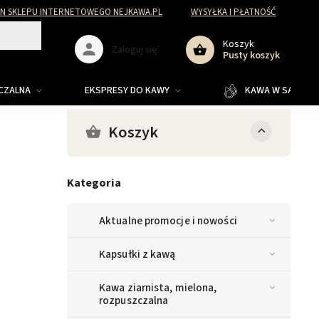
N SKLEPU INTERNETOWEGO NEJKAWA.PL
WYSYŁKA I PŁATNOŚĆ
Koszyk
Zaloguj się
Pusty koszyk
ZCZALNA
EKSPRESY DO KAWY
KAWA W SASZETKA
Koszyk
Kategoria
Aktualne promocje i nowości
Kapsułki z kawą
Kawa ziarnista, mielona,
rozpuszczalna