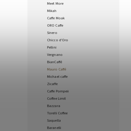
Meet More
Mikah
Caffe Moak
ORO Caffe
Sinero
Chicco d'Oro
Pellini
Vergnano
BianCaffé
Mauro Caffé
Michael caffe
Zicaffe
Caffe Pompeii
Coffee Limit
Bazzara
Torelli Coffee
Saquella
Baranelli