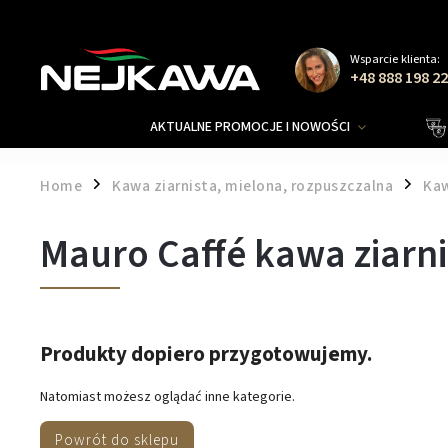
Wsparcie klienta:
+48 888 198 2
AKTUALNE PROMOCJE I NOWOŚCI
Home
Kawa ziarnista, mielona, rozpuszczalna
Kaw
/
/
Mauro Caffé kawa ziarni
Produkty dopiero przygotowujemy.
Natomiast możesz oglądać inne kategorie.
Powrót do sklepu