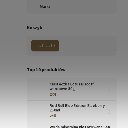
Marki
Koszyk
0
szt. /
zł0
Top 10 produktów
Ciasteczka Lotus Biscoff
waniliowe 50g
zł4
Red Bull Blue Edition Blueberry
250ml
zł8
Woda mineralna niegazowana San