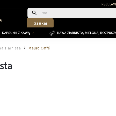
REGULAMI
26
Szukaj
KAPSUŁKI Z KAWĄ
KAWA ZIARNISTA, MIELONA, ROZPUS
a ziarnista
Mauro Caffé
/
sta