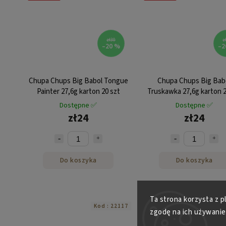
zł30
z
–20 %
–2
Chupa Chups Big Babol Tongue
Chupa Chups Big Bab
Painter 27,6g karton 20 szt
Truskawka 27,6g karton 2
Dostępne ✅
Dostępne ✅
zł24
zł24
Do koszyka
Do koszyka
Ta strona korzysta z p
Kod :
22117
Kod 
zgodę na ich używanie