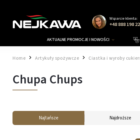
Wsparcie klienta:
+48 888 198 2
AKTUALNE PROMOCJE I NOWOŚCI
Home
Artykuły spożywcze
Ciastka i wyroby cukier
/
/
Chupa Chups
Najtańsze
Najdroższe