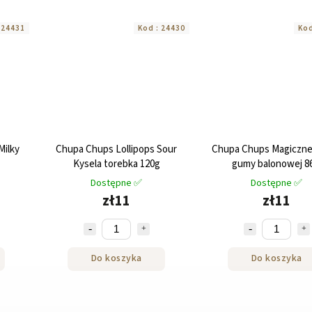
:
24431
Kod :
24430
Kod
Milky
Chupa Chups Lollipops Sour
Chupa Chups Magiczne
Kysela torebka 120g
gumy balonowej 86
Dostępne ✅
Dostępne ✅
zł11
zł11
Do koszyka
Do koszyka