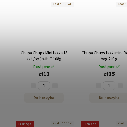
Kod :
23348
Kod 
Chupa Chups Mini lizaki (18
Chupa Chups lizaki mini B
szt./op.) wit. C 108g
bag 210 g
Dostępne ✅
Dostępne ✅
zł12
zł15
Do koszyka
Do koszyka
Kod :
22114
Kod 
Promocja
Promocja