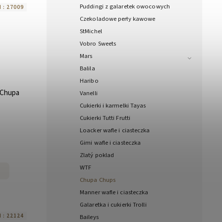
Puddingi z galaretek owocowych
 :
27009
Czekoladowe perły kawowe
StMichel
Vobro Sweets
Mars
Balila
Haribo
 Chupa
Vanelli
Cukierki i karmelki Tayas
Cukierki Tutti Frutti
Loacker wafle i ciasteczka
Gimi wafle i ciasteczka
Zlatý poklad
WTF
Chupa Chups
Manner wafle i ciasteczka
Galaretka i cukierki Trolli
 :
22124
Baileys