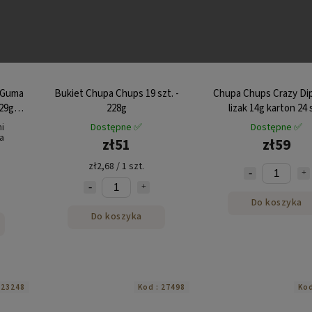
 Guma
Bukiet Chupa Chups 19 szt. -
Chupa Chups Crazy Dip
 29g
228g
lizak 14g karton 24 
i
Dostępne ✅
Dostępne ✅
a
zł51
zł59
zł2,68 / 1 szt.
Do koszyka
Do koszyka
:
23248
Kod :
27498
Kod