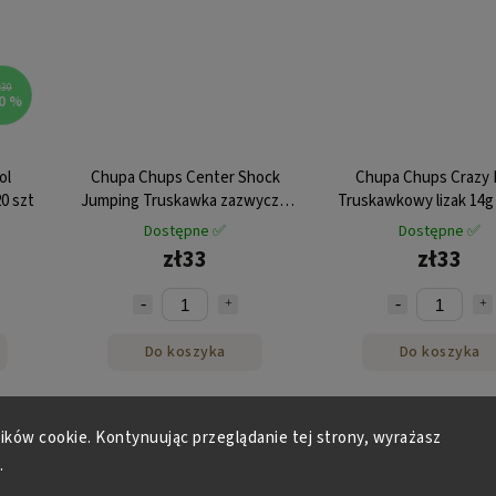
ł30
0 %
ol
Chupa Chups Center Shock
Chupa Chups Crazy 
0 szt
Jumping Truskawka zazwyczaj
Truskawkowy lizak 14g
100 sztuk 400g karton
24 szt.
Dostępne ✅
Dostępne ✅
zł33
zł33
Do koszyka
Do koszyka
lików cookie. Kontynuując przeglądanie tej strony, wyrażasz
:
24439
Kod :
24639
Kod
.