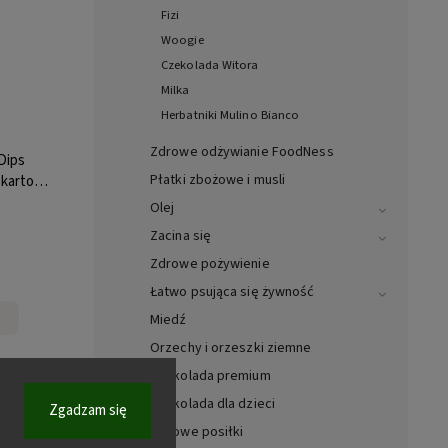
Fizi
Woogie
Czekolada Witora
Milka
Herbatniki Mulino Bianco
Zdrowe odżywianie FoodNess
Dips
Płatki zbożowe i musli
 karton
Olej
Zacina się
Zdrowe pożywienie
Łatwo psująca się żywność
Miedź
Orzechy i orzeszki ziemne
Czekolada premium
Czekolada dla dzieci
Zgadzam się
 :
22311
Gotowe posiłki