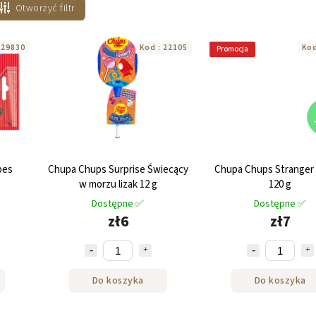
Otworzyć filtr
:
29830
Kod :
22105
Kod
Promocja
bes
Chupa Chups Surprise Świecący
Chupa Chups Stranger
w morzu lizak 12 g
120 g
Dostępne ✅
Dostępne ✅
zł6
zł7
Do koszyka
Do koszyka