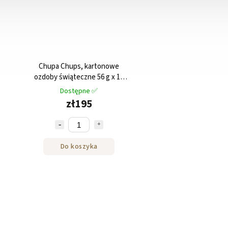
Chupa Chups, kartonowe
ozdoby świąteczne 56 g x 12
szt.
Dostępne ✅
zł195
Do koszyka