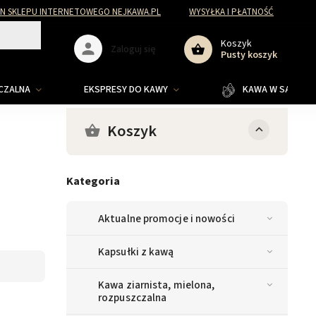
N SKLEPU INTERNETOWEGO NEJKAWA.PL
WYSYŁKA I PŁATNOŚĆ
Koszyk
Zaloguj się
Pusty koszyk
ZCZALNA
EKSPRESY DO KAWY
KAWA W SASZETKA
Koszyk
Kategoria
Aktualne promocje i nowości
Kapsułki z kawą
Kawa ziarnista, mielona,
rozpuszczalna