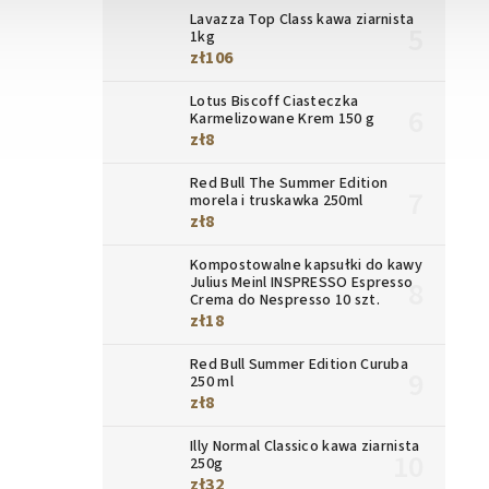
Lavazza Top Class kawa ziarnista
1kg
zł106
Lotus Biscoff Ciasteczka
Karmelizowane Krem 150 g
zł8
Red Bull The Summer Edition
morela i truskawka 250ml
zł8
Kompostowalne kapsułki do kawy
Julius Meinl INSPRESSO Espresso
Crema do Nespresso 10 szt.
zł18
Red Bull Summer Edition Curuba
250 ml
zł8
Illy Normal Classico kawa ziarnista
250g
zł32