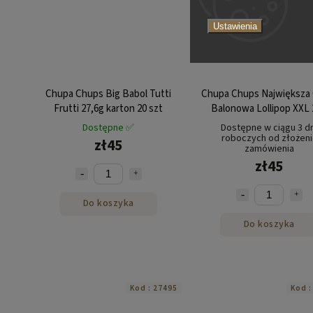
Ustawienia
Chupa Chups Big Babol Tutti
Chupa Chups Największa
Frutti 27,6g karton 20 szt
Balonowa Lollipop XXL
karton 25 szt
Dostępne ✅
Dostępne w ciągu 3 dn
roboczych od złożeni
zł45
zamówienia
zł45
Do koszyka
Do koszyka
Kod :
27495
Kod 