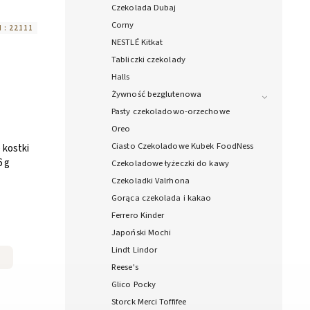
Czekolada Dubaj
Corny
 :
22111
NESTLÉ Kitkat
Tabliczki czekolady
Halls
Żywność bezglutenowa
Pasty czekoladowo-orzechowe
Oreo
Ciasto Czekoladowe Kubek FoodNess
 kostki
 g
Czekoladowe łyżeczki do kawy
Czekoladki Valrhona
Gorąca czekolada i kakao
Ferrero Kinder
Japoński Mochi
Lindt Lindor
Reese's
Glico Pocky
Storck Merci Toffifee