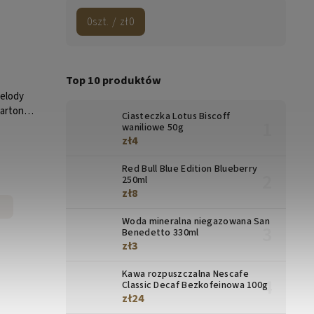
0
szt. /
zł0
Top 10 produktów
elody
artonie
Ciasteczka Lotus Biscoff
waniliowe 50g
zł4
Red Bull Blue Edition Blueberry
250ml
zł8
Woda mineralna niegazowana San
Benedetto 330ml
zł3
Kawa rozpuszczalna Nescafe
Classic Decaf Bezkofeinowa 100g
zł24