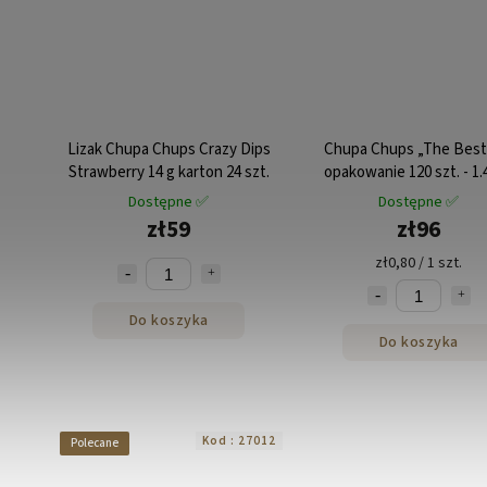
Lizak Chupa Chups Crazy Dips
Chupa Chups „The Best
Strawberry 14 g karton 24 szt.
opakowanie 120 szt. - 1.
Dostępne ✅
Dostępne ✅
zł59
zł96
zł0,80 / 1 szt.
Do koszyka
Do koszyka
Kod :
27012
Polecane