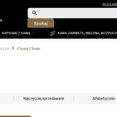
REGULAMI
26
Szukaj
KAPSUŁKI Z KAWĄ
KAWA ZIARNISTA, MIELONA, ROZPUS
nicze
Chupa Chups
/
Najczęściej sprzedawane
Alfabetycznie