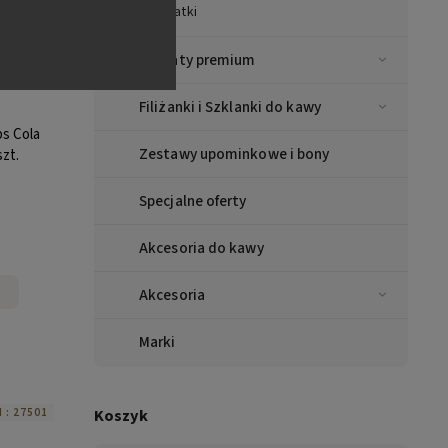
Dodatki
Herbaty premium
Filiżanki i Szklanki do kawy
s Cola
Zestawy upominkowe i bony
szt.
Specjalne oferty
Akcesoria do kawy
Akcesoria
Marki
Koszyk
 :
27501