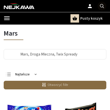
Pusty koszyk
Szukaj
Mars
Mars, Droga Mleczna, Twix Spready
Najtańsze
Najdroższe
Otworzyć filtr
Najczęściej
sprzedawane
Alfabetycznie