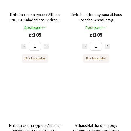
Herbata czarna sypana Althaus
Herbata zielona sypana Althaus
ENGLISH Śniadanie St. Andrzejki
- Sencha Senpai 225g
250g
Dostępne ✅
Dostępne ✅
zł105
zł105
Do koszyka
Do koszyka
Herbata czarna sypana Althaus -
Althaus Matcha do napoju
Darjeeling PUTTABONG 250g
rozpuszczalnego Latte 400g