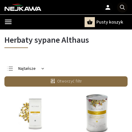
Pusty koszyk
Szukaj
Herbaty sypane Althaus
Najtańsze
Najdroższe
Otworzyć filtr
Najczęściej
sprzedawane
Alfabetycznie