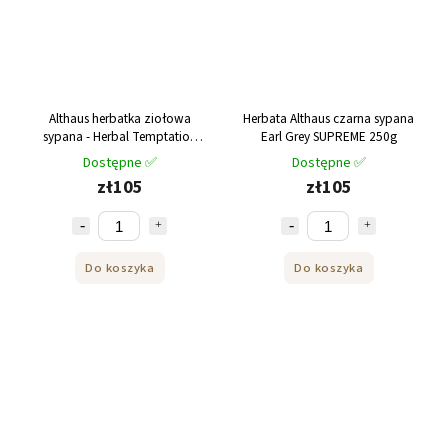
Althaus herbatka ziołowa
Herbata Althaus czarna sypana
sypana - Herbal Temptation
Earl Grey SUPREME 250g
175g
Dostępne ✅
Dostępne ✅
zł105
zł105
Do koszyka
Do koszyka