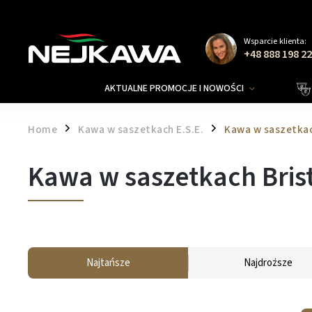
Wsparcie klienta:
+48 888 198 2
AKTUALNE PROMOCJE I NOWOŚCI
Home
Kawa w saszetkach E.S.E.
Kawa w saszetkac
/
/
Kawa w saszetkach Bris
Najtańsze
Najdroższe