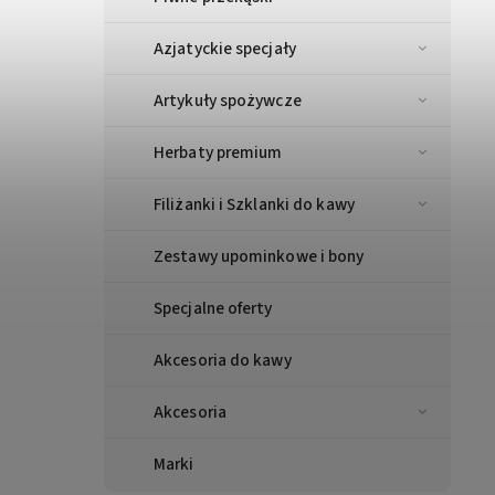
Azjatyckie specjały
Artykuły spożywcze
Herbaty premium
Filiżanki i Szklanki do kawy
Zestawy upominkowe i bony
Specjalne oferty
Akcesoria do kawy
Akcesoria
Marki