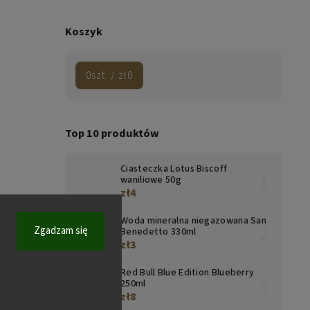
Koszyk
0
szt. /
zł0
Top 10 produktów
Ciasteczka Lotus Biscoff
waniliowe 50g
zł4
Woda mineralna niegazowana San
Zgadzam się
Benedetto 330ml
zł3
Red Bull Blue Edition Blueberry
250ml
zł8