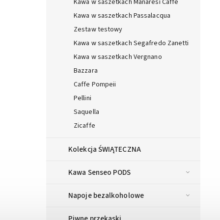
Kawa w saszetkach Manaresi Caffe
Kawa w saszetkach Passalacqua
Zestaw testowy
Kawa w saszetkach Segafredo Zanetti
Kawa w saszetkach Vergnano
Bazzara
Caffe Pompeii
Pellini
Saquella
Zicaffe
Kolekcja ŚWIĄTECZNA
Kawa Senseo PODS
Napoje bezalkoholowe
Piwne przekąski