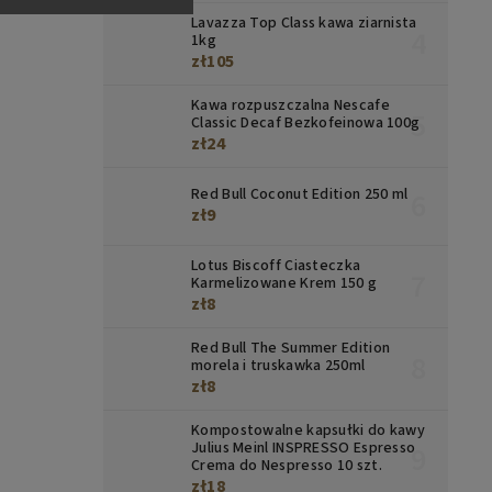
Lavazza Top Class kawa ziarnista
1kg
zł105
Kawa rozpuszczalna Nescafe
Classic Decaf Bezkofeinowa 100g
zł24
Red Bull Coconut Edition 250 ml
zł9
Lotus Biscoff Ciasteczka
Karmelizowane Krem 150 g
zł8
Red Bull The Summer Edition
morela i truskawka 250ml
zł8
Kompostowalne kapsułki do kawy
Julius Meinl INSPRESSO Espresso
Crema do Nespresso 10 szt.
zł18