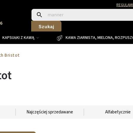
REGULAMI
26
Szukaj
KAPSUŁKI Z KAWĄ
KAWA ZIARNISTA, MIELONA, ROZPUS
h Bristot
tot
Najczęściej sprzedawane
Alfabetycznie