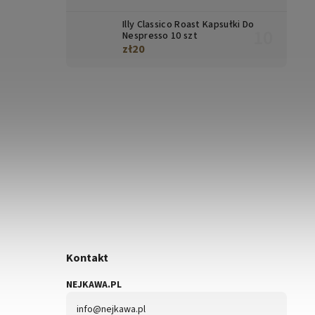
Illy Classico Roast Kapsułki Do
Nespresso 10 szt
zł20
Kontakt
NEJKAWA.PL
info
@
nejkawa.pl