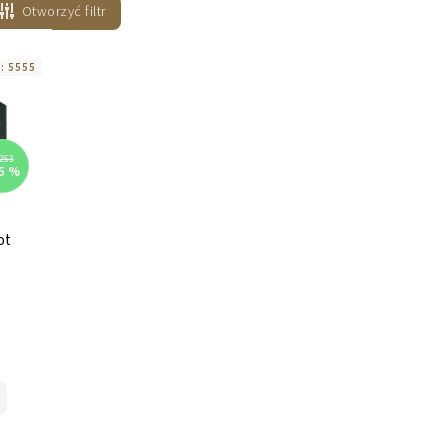
Otworzyć filtr
 :
5555
253
5 %
ot