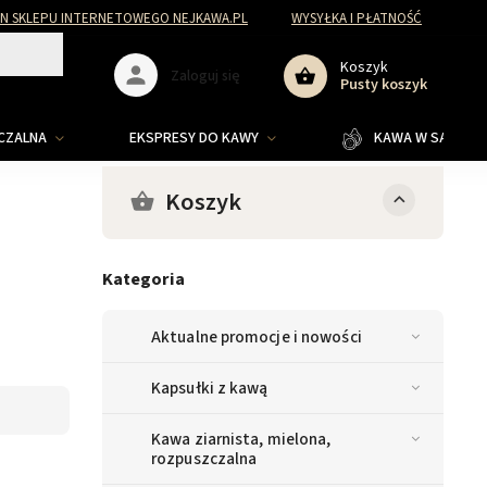
N SKLEPU INTERNETOWEGO NEJKAWA.PL
WYSYŁKA I PŁATNOŚĆ
Koszyk
Zaloguj się
Pusty koszyk
ZCZALNA
EKSPRESY DO KAWY
KAWA W SASZETKA
Koszyk
Kategoria
Aktualne promocje i nowości
Kapsułki z kawą
Kawa ziarnista, mielona,
rozpuszczalna