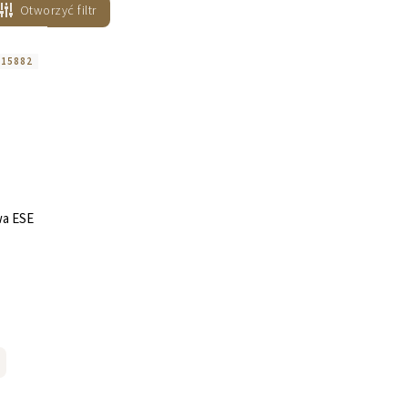
Otworzyć filtr
:
15882
a ESE