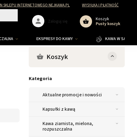
N SKLEPU INTERNETOWEGO NEJKAWA.PL
WYSYŁKA I PŁATNOŚĆ
Koszyk
Zaloguj się
Pusty koszyk
ZCZALNA
EKSPRESY DO KAWY
KAWA W SASZETKA
Koszyk
Kategoria
Aktualne promocje i nowości
Kapsułki z kawą
Kawa ziarnista, mielona,
rozpuszczalna