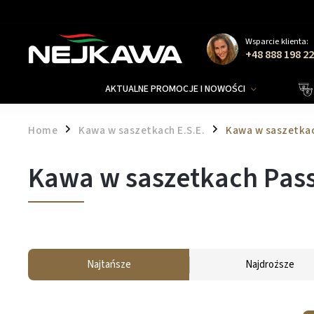
Wsparcie klienta:
+48 888 198 2
AKTUALNE PROMOCJE I NOWOŚCI
Home
Kawa w saszetkach E.S.E.
Kawa w saszetka
/
/
Kawa w saszetkach Pas
Najtańsze
Najdroższe