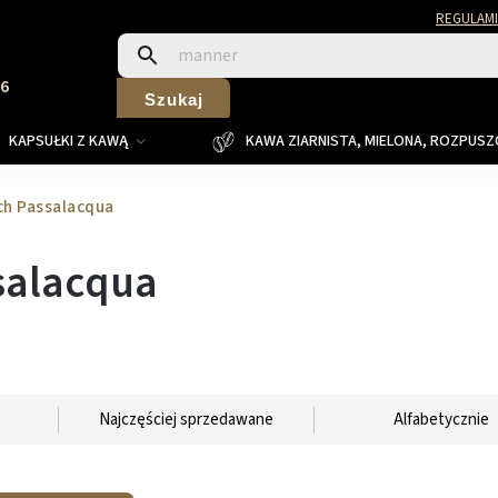
REGULAMI
26
Szukaj
KAPSUŁKI Z KAWĄ
KAWA ZIARNISTA, MIELONA, ROZPUS
ch Passalacqua
salacqua
Najczęściej sprzedawane
Alfabetycznie