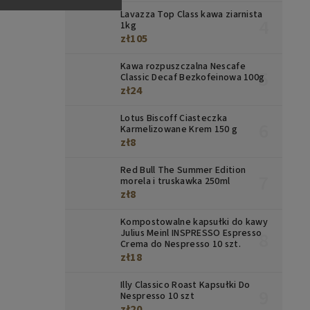
Lavazza Top Class kawa ziarnista
1kg
zł105
Kawa rozpuszczalna Nescafe
Classic Decaf Bezkofeinowa 100g
zł24
Lotus Biscoff Ciasteczka
Karmelizowane Krem 150 g
zł8
Red Bull The Summer Edition
morela i truskawka 250ml
zł8
Kompostowalne kapsułki do kawy
Julius Meinl INSPRESSO Espresso
Crema do Nespresso 10 szt.
zł18
Illy Classico Roast Kapsułki Do
Nespresso 10 szt
zł20