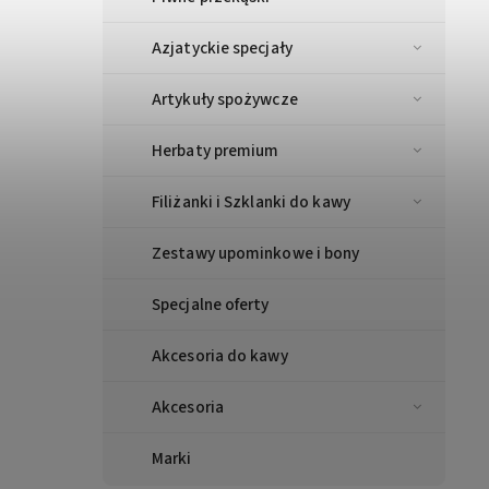
Azjatyckie specjały
Artykuły spożywcze
Herbaty premium
Filiżanki i Szklanki do kawy
Zestawy upominkowe i bony
Specjalne oferty
Akcesoria do kawy
Akcesoria
Marki