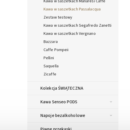
Kawa w saszetkach Manaresi Caffe
Kawa w saszetkach Passalacqua
Zestaw testowy
Kawa w saszetkach Segafredo Zanetti
Kawa w saszetkach Vergnano
Bazzara
Caffe Pompeii
Pellini
Saquella
Zicaffe
Kolekcja ŚWIĄTECZNA
Kawa Senseo PODS
Napoje bezalkoholowe
Piwne przekąski