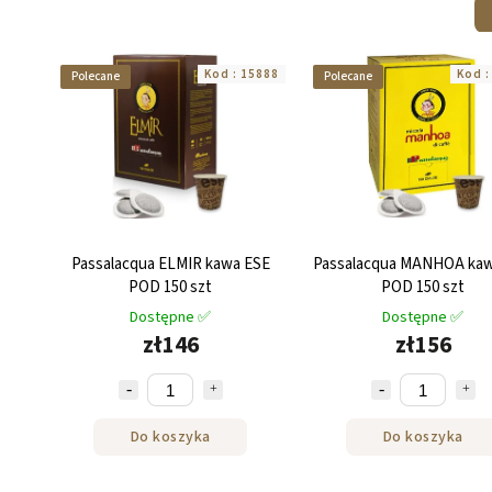
Kod :
15888
Kod 
Polecane
Polecane
Passalacqua ELMIR kawa ESE
Passalacqua MANHOA kaw
POD 150 szt
POD 150 szt
Dostępne ✅
Dostępne ✅
zł146
zł156
Do koszyka
Do koszyka