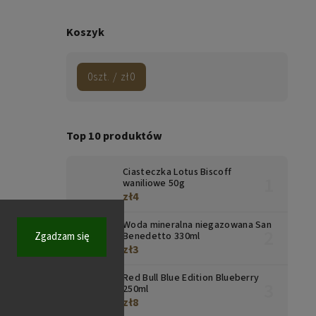
Koszyk
0
szt. /
zł0
Top 10 produktów
Ciasteczka Lotus Biscoff
waniliowe 50g
zł4
Woda mineralna niegazowana San
Zgadzam się
Benedetto 330ml
zł3
Red Bull Blue Edition Blueberry
250ml
zł8