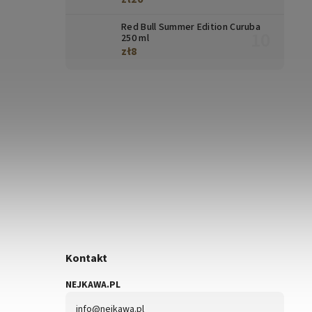
Red Bull Summer Edition Curuba
250 ml
zł8
Kontakt
NEJKAWA.PL
info
@
nejkawa.pl