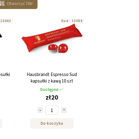
Otworzyć filtr
:
13063
Kod :
13084
sułki
Hausbrandt Espresso Sud
kapsułki z kawą 10 szt
Dostępne ✅
zł20
Do koszyka