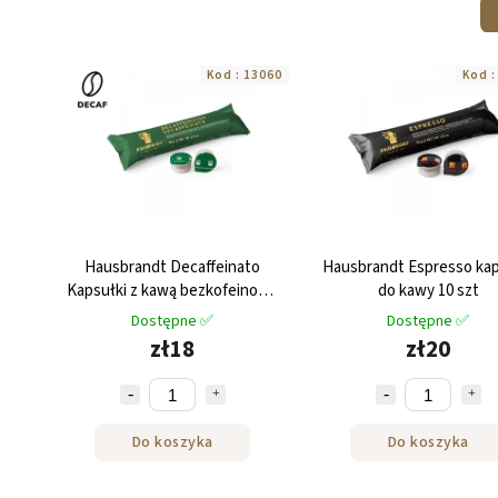
Kod :
13060
Kod 
Hausbrandt Decaffeinato
Hausbrandt Espresso kap
Kapsułki z kawą bezkofeinową
do kawy 10 szt
10 szt
Dostępne ✅
Dostępne ✅
zł18
zł20
Do koszyka
Do koszyka