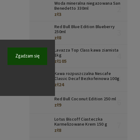
Woda mineralna niegazowana San
Benedetto 330ml
zł3
Red Bull Blue Edition Blueberry
250ml
zł8
Lavazza Top Class kawa ziarnista
1kg
Zgadzam się
zł105
Kawa rozpuszczalna Nescafe
Classic Decaf Bezkofeinowa 100g
zł24
Red Bull Coconut Edition 250 ml
zł9
Lotus Biscoff Ciasteczka
Karmelizowane Krem 150 g
zł8