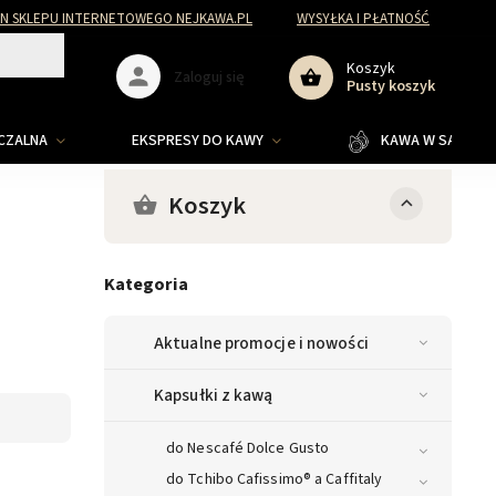
N SKLEPU INTERNETOWEGO NEJKAWA.PL
WYSYŁKA I PŁATNOŚĆ
Koszyk
Zaloguj się
Pusty koszyk
ZCZALNA
EKSPRESY DO KAWY
KAWA W SASZETKA
Koszyk
Kategoria
Aktualne promocje i nowości
Kapsułki z kawą
do Nescafé Dolce Gusto
do Tchibo Cafissimo® a Caffitaly