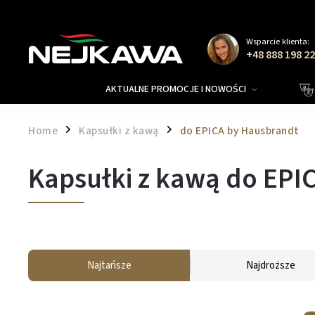
Wsparcie klienta:
+48 888 198 2
AKTUALNE PROMOCJE I NOWOŚCI
Home
Kapsułki z kawą
do EPICA by Hausbrandt
/
/
Kapsułki z kawą do EPI
Najtańsze
Najdroższe