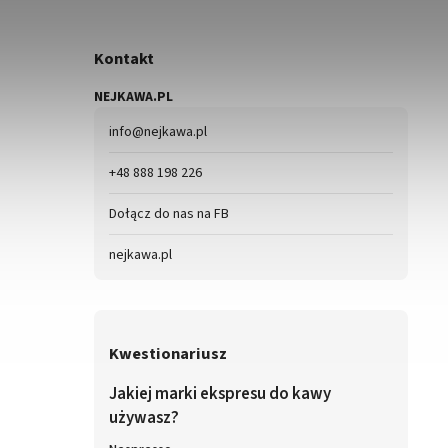
Kontakt
NEJKAWA.PL
info
@
nejkawa.pl
+48 888 198 226
Dołącz do nas na FB
nejkawa.pl
Kwestionariusz
Jakiej marki ekspresu do kawy
używasz?