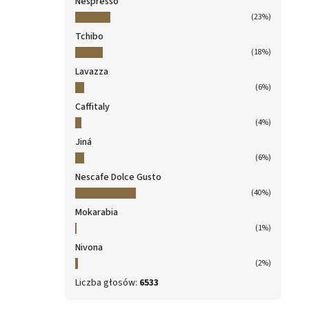
Nespresso
(23%)
Tchibo
(18%)
Lavazza
(6%)
Caffitaly
(4%)
Jiná
(6%)
Nescafe Dolce Gusto
(40%)
Mokarabia
(1%)
Nivona
(2%)
Liczba głosów:
6533