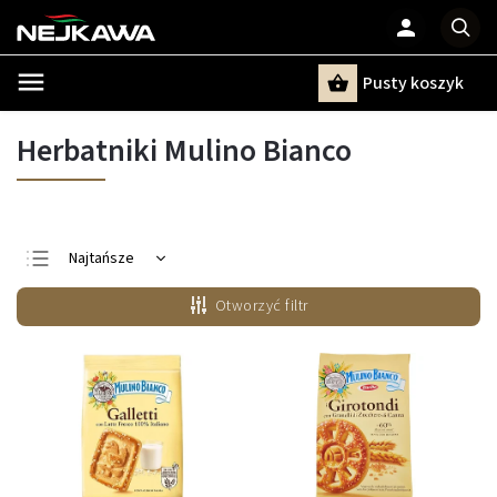
Pusty koszyk
Szukaj
Herbatniki Mulino Bianco
Najtańsze
Najdroższe
Otworzyć filtr
Najczęściej
sprzedawane
Alfabetycznie