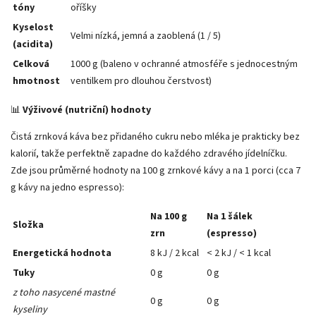
tóny
oříšky
Kyselost
Velmi nízká, jemná a zaoblená (1 / 5)
(acidita)
Celková
1000 g (baleno v ochranné atmosféře s jednocestným
hmotnost
ventilkem pro dlouhou čerstvost)
📊
Výživové (nutriční) hodnoty
Čistá zrnková káva bez přidaného cukru nebo mléka je prakticky bez
kalorií, takže perfektně zapadne do každého zdravého jídelníčku.
Zde jsou průměrné hodnoty na 100 g zrnkové kávy a na 1 porci (cca 7
g kávy na jedno espresso):
Na 100 g
Na 1 šálek
Složka
zrn
(espresso)
Energetická hodnota
8 kJ / 2 kcal
< 2 kJ / < 1 kcal
Tuky
0 g
0 g
z toho nasycené mastné
0 g
0 g
kyseliny