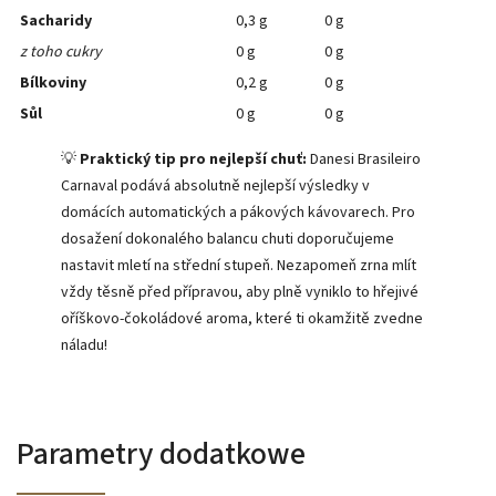
Sacharidy
0,3 g
0 g
z toho cukry
0 g
0 g
Bílkoviny
0,2 g
0 g
Sůl
0 g
0 g
💡
Praktický tip pro nejlepší chuť:
Danesi Brasileiro
Carnaval podává absolutně nejlepší výsledky v
domácích automatických a pákových kávovarech. Pro
dosažení dokonalého balancu chuti doporučujeme
nastavit mletí na střední stupeň. Nezapomeň zrna mlít
vždy těsně před přípravou, aby plně vyniklo to hřejivé
oříškovo-čokoládové aroma, které ti okamžitě zvedne
náladu!
Parametry dodatkowe