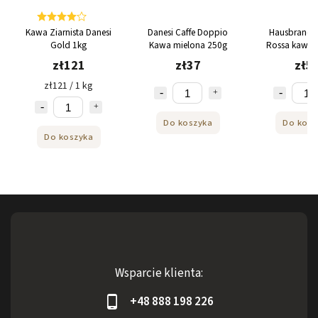
Kawa Ziarnista Danesi
Danesi Caffe Doppio
Hausbrandt 
Gold 1kg
Kawa mielona 250g
Rossa kawa z
500g
zł121
zł37
zł5
zł121 / 1 kg
Do koszyka
Do kosz
Do koszyka
Wsparcie klienta:
+48 888 198 226