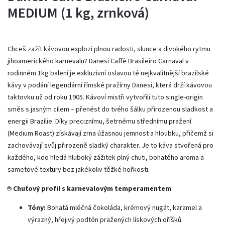
MEDIUM (1 kg, zrnková)
Chceš zažít kávovou explozi plnou radosti, slunce a divokého rytmu
jihoamerického karnevalu? Danesi Caffè Brasileiro Carnaval v
rodinném 1kg balení je exkluzivní oslavou té nejkvalitnější brazilské
kávy v podání legendární římské pražírny Danesi, která drží kávovou
taktovku už od roku 1905. Kávoví mistři vytvořili tuto single-origin
směs s jasným cílem – přenést do tvého šálku přirozenou sladkost a
energii Brazílie. Díky preciznímu, šetrnému střednímu pražení
(Medium Roast) získávají zrna úžasnou jemnost a hloubku, přičemž si
zachovávají svůj přirozeně sladký charakter. Je to káva stvořená pro
každého, kdo hledá hluboký zážitek plný chuti, bohatého aroma a
sametové textury bez jakékoliv těžké hořkosti.
☕
Chuťový profil s karnevalovým temperamentem
Tóny:
Bohatá mléčná čokoláda, krémový nugát, karamel a
výrazný, hřejivý podtón pražených lískových oříšků.