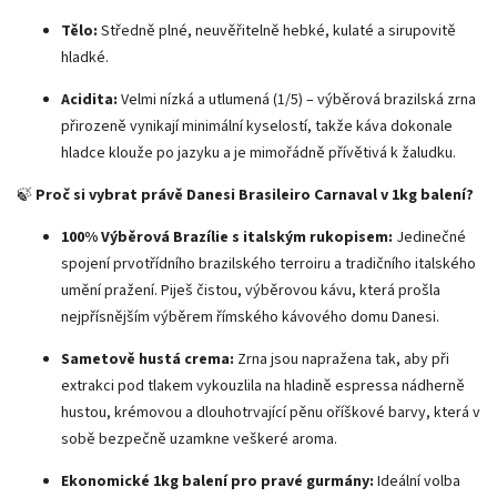
Tělo:
Středně plné, neuvěřitelně hebké, kulaté a sirupovitě
hladké.
Acidita:
Velmi nízká a utlumená (1/5) – výběrová brazilská zrna
přirozeně vynikají minimální kyselostí, takže káva dokonale
hladce klouže po jazyku a je mimořádně přívětivá k žaludku.
🍃
Proč si vybrat právě Danesi Brasileiro Carnaval v 1kg balení?
100% Výběrová Brazílie s italským rukopisem:
Jedinečné
spojení prvotřídního brazilského terroiru a tradičního italského
umění pražení. Piješ čistou, výběrovou kávu, která prošla
nejpřísnějším výběrem římského kávového domu Danesi.
Sametově hustá crema:
Zrna jsou napražena tak, aby při
extrakci pod tlakem vykouzlila na hladině espressa nádherně
hustou, krémovou a dlouhotrvající pěnu oříškové barvy, která v
sobě bezpečně uzamkne veškeré aroma.
Ekonomické 1kg balení pro pravé gurmány:
Ideální volba