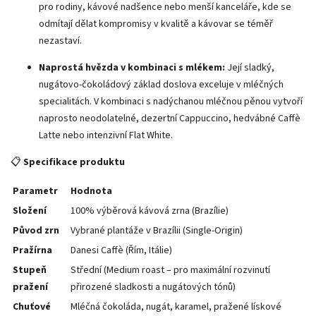
pro rodiny, kávové nadšence nebo menší kanceláře, kde se
odmítají dělat kompromisy v kvalitě a kávovar se téměř
nezastaví.
Naprostá hvězda v kombinaci s mlékem:
Její sladký,
nugátovo-čokoládový základ doslova exceluje v mléčných
specialitách. V kombinaci s nadýchanou mléčnou pěnou vytvoří
naprosto neodolatelné, dezertní Cappuccino, hedvábné Caffè
Latte nebo intenzivní Flat White.
📋
Specifikace produktu
Parametr
Hodnota
Složení
100% výběrová kávová zrna (Brazílie)
Původ zrn
Vybrané plantáže v Brazílii (Single-Origin)
Pražírna
Danesi Caffè (Řím, Itálie)
Stupeň
Střední (Medium roast – pro maximální rozvinutí
pražení
přirozené sladkosti a nugátových tónů)
Chuťové
Mléčná čokoláda, nugát, karamel, pražené lískové