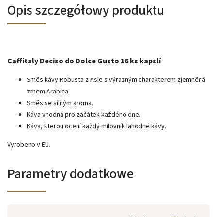
Opis szczegółowy produktu
Caffitaly Deciso do Dolce Gusto 16 ks kapslí
Směs kávy Robusta z Asie s výrazným charakterem zjemněná
zrnem Arabica.
Směs se silným aroma.
Káva vhodná pro začátek každého dne.
Káva, kterou ocení každý milovník lahodné kávy.
Vyrobeno v EU.
Parametry dodatkowe