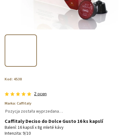
Kod:
4538
2 ocen
Marka:
Caffitaly
Pozycja została wyprzedana…
Caffitaly Deciso do Dolce Gusto 16 ks kapslí
Balení: 16 kapslí x 8g mleté kávy
Intenzita: 9/10