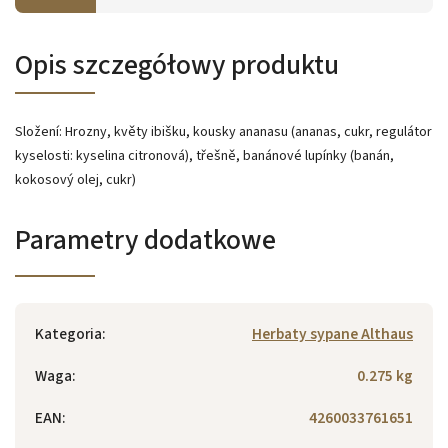
Opis szczegółowy produktu
Složení: Hrozny, květy ibišku, kousky ananasu (ananas, cukr, regulátor
kyselosti: kyselina citronová), třešně, banánové lupínky (banán,
kokosový olej, cukr)
Parametry dodatkowe
Kategoria
:
Herbaty sypane Althaus
Waga
:
0.275 kg
EAN
:
4260033761651