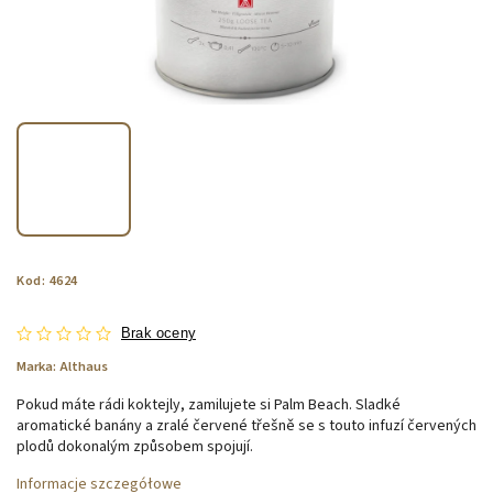
Kod:
4624
Brak oceny
Marka:
Althaus
Pokud máte rádi koktejly, zamilujete si Palm Beach. Sladké
aromatické banány a zralé červené třešně se s touto infuzí červených
plodů dokonalým způsobem spojují.
Informacje szczegółowe