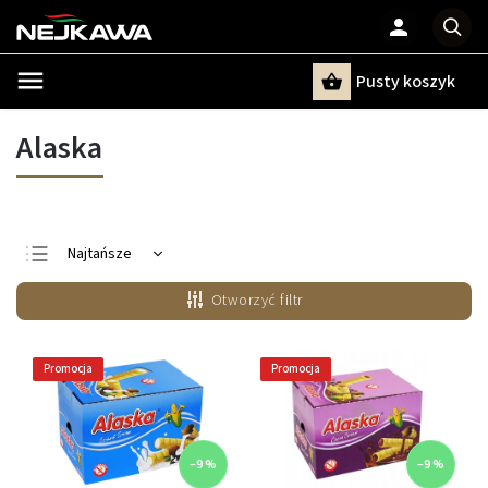
Pusty koszyk
Szukaj
Alaska
Najtańsze
Najdroższe
Otworzyć filtr
Najczęściej
sprzedawane
Alfabetycznie
Promocja
Promocja
–9 %
–9 %