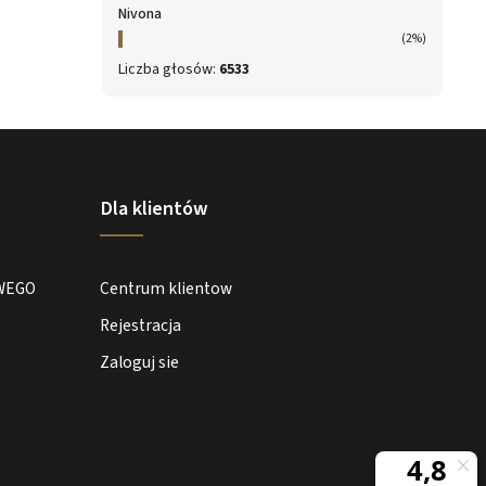
Nivona
(2%)
Liczba głosów:
6533
Dla klientów
WEGO
Centrum klientow
Rejestracja
Zaloguj sie