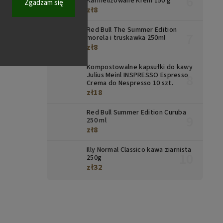
Karmelizowane Krem 150 g
Zgadzam się
zł8
Red Bull The Summer Edition
morela i truskawka 250ml
zł8
Kompostowalne kapsułki do kawy
Julius Meinl INSPRESSO Espresso
Crema do Nespresso 10 szt.
zł18
Red Bull Summer Edition Curuba
250 ml
zł8
Illy Normal Classico kawa ziarnista
250g
zł32