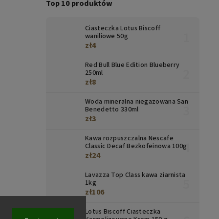
Top 10 produktów
Ciasteczka Lotus Biscoff
waniliowe 50g
zł4
Red Bull Blue Edition Blueberry
250ml
zł8
Woda mineralna niegazowana San
Benedetto 330ml
zł3
Kawa rozpuszczalna Nescafe
Classic Decaf Bezkofeinowa 100g
zł24
Lavazza Top Class kawa ziarnista
1kg
zł106
Lotus Biscoff Ciasteczka