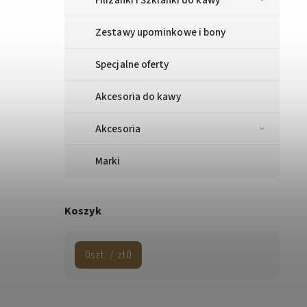
Zestawy upominkowe i bony
Specjalne oferty
Akcesoria do kawy
Akcesoria
Marki
Koszyk
0
szt. /
zł0