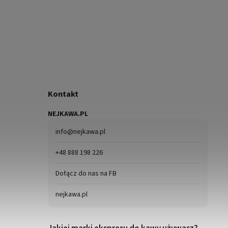
Kontakt
NEJKAWA.PL
info
@
nejkawa.pl
+48 888 198 226
Dołącz do nas na FB
nejkawa.pl