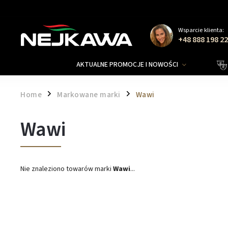
Wsparcie klienta:
+48 888 198 2
AKTUALNE PROMOCJE I NOWOŚCI
Home
Markowane marki
Wawi
/
/
Wawi
Nie znaleziono towarów marki
Wawi
...