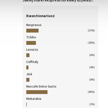
Jakiej marki ekspresu do kawy używasz?
Kwestionariusz
Nespresso
(23%)
Tchibo
(18%)
Lavazza
(6%)
Caffitaly
(4%)
Jiná
(6%)
Nescafe Dolce Gusto
(40%)
Mokarabia
(1%)