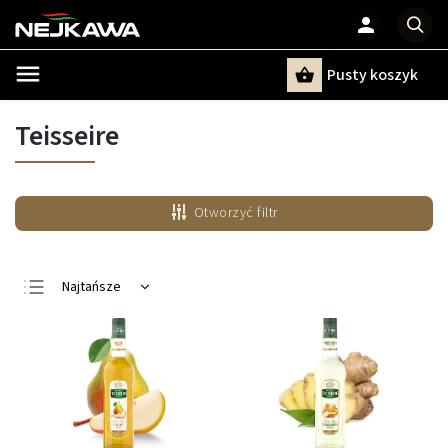
Pusty koszyk
Szukaj
Teisseire
Otworzyć filtr
Najtańsze
Najdroższe
Najczęściej
sprzedawane
Alfabetycznie