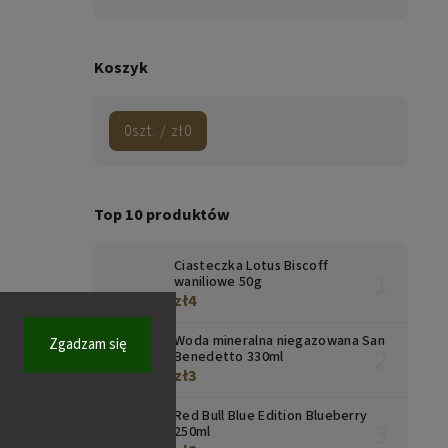
Koszyk
0
szt. /
zł0
Top 10 produktów
Ciasteczka Lotus Biscoff
waniliowe 50g
zł4
Woda mineralna niegazowana San
Zgadzam się
Benedetto 330ml
zł3
Red Bull Blue Edition Blueberry
250ml