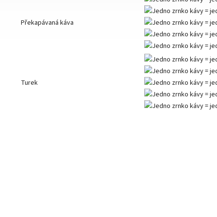
Překapávaná káva
Turek