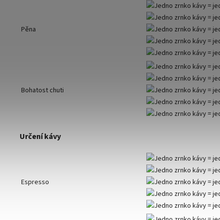
Pěna
Bohatost chuti
Určení kávy
Espresso