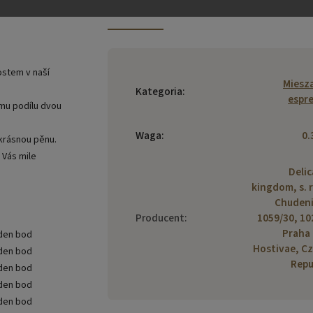
Parametry dodatkowe
vostem v naší
Miesz
Kategoria
:
espr
ému podílu dvou
Waga
:
0.
krásnou pěnu.
 Vás mile
Deli
kingdom, s. r.
Chuden
Producent
:
1059/30, 10
Praha 
Hostivae, C
Repu