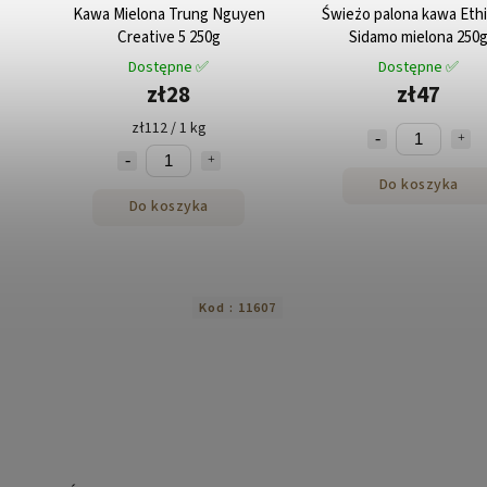
Kawa Mielona Trung Nguyen
Świeżo palona kawa Ethi
Creative 5 250g
Sidamo mielona 250
Dostępne ✅
Dostępne ✅
zł28
zł47
zł112 / 1 kg
Do koszyka
Do koszyka
Kod :
11607