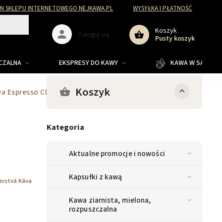
N SKLEPU INTERNETOWEGO NEJKAWA.PL
WYSYŁKA I PŁATNOŚĆ
Koszyk
Zaloguj się
Pusty koszyk
ZCZALNA
EKSPRESY DO KAWY
KAWA W SASZETKA
Koszyk
a Espresso Classic mielona 250g
Kategoria
Aktualne promocje i nowości
Kapsułki z kawą
erstvá Káva
Kawa ziarnista, mielona,
rozpuszczalna