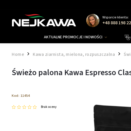
Wsparcie klienta:
+48 888 198 2
AKTUALNE PROMOCJE I NOWOŚCI
Home
Kawa ziarnista, mielona, rozpuszczalna
Świ
/
/
Świeżo palona Kawa Espresso Clas
Kod:
11454
Brak oceny