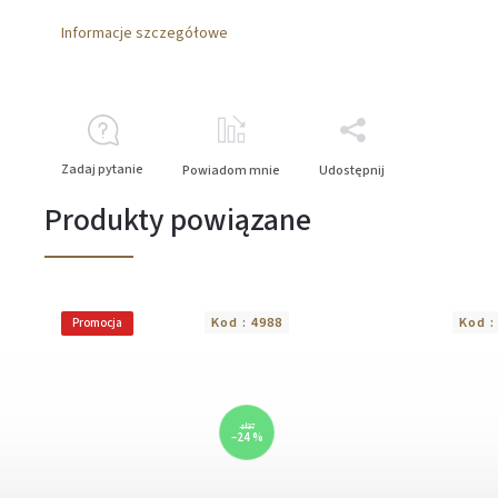
Informacje szczegółowe
Zadaj pytanie
Powiadom mnie
Udostępnij
Produkty powiązane
Kod :
4988
Kod 
Promocja
zł37
–24 %