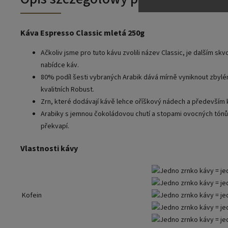
Káva Espresso Classic mletá 250g
Ačkoliv jsme pro tuto kávu zvolili název Classic, je dalším sk
nabídce káv.
80% podíl šesti vybraných Arabik dává mírně vyniknout zbyl
kvalitních Robust.
Zrn, které dodávají kávě lehce oříškový nádech a především 
Arabiky s jemnou čokoládovou chutí a stopami ovocných tónů
překvapí.
Vlastnosti kávy
Kofein