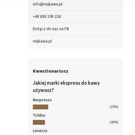
info
@
nejkawa.pl
+48 888 198 226
Dołącz do nas na FB
nejkawa.pl
Kwestionariusz
Jakiej marki ekspresu do kawy
używasz?
Nespresso
(23%)
Tchibo
(18%)
Lavazza