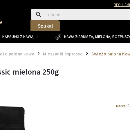
REGULAMI
26
Szukaj
KAPSUŁKI Z KAWĄ
KAWA ZIARNISTA, MIELONA, ROZPUS
eżo palona kawa
Mieszanki espresso
Świeżo palona Kaw
/
/
sic mielona 250g
Marka:
Č