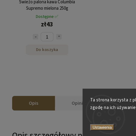
Świeżo palona kawa Columbia
Supremo mielona 250g
Dostępne ✅
zł43
Do koszyka
Ta strona korzysta z p
Opis
Opinie
zgodę na ich używanie
Ustawienia
Opis szczegółowy produktu