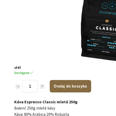
zł47
Dostępne ✅
Dodaj do koszyka
Káva Espresso Classic mletá 250g
Balení: 250g mleté kávy
Káva: 80% Arabica 20% Robusta