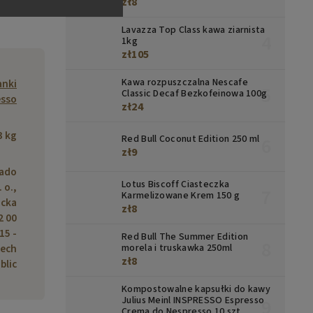
zł8
Lavazza Top Class kawa ziarnista
1kg
zł105
Kawa rozpuszczalna Nescafe
anki
Classic Decaf Bezkofeinowa 100g
esso
zł24
3 kg
Red Bull Coconut Edition 250 ml
zł9
cado
Lotus Biscoff Ciasteczka
 o.,
Karmelizowane Krem 150 g
icka
zł8
2 00
15 -
Red Bull The Summer Edition
morela i truskawka 250ml
zech
zł8
blic
Kompostowalne kapsułki do kawy
Julius Meinl INSPRESSO Espresso
Crema do Nespresso 10 szt.