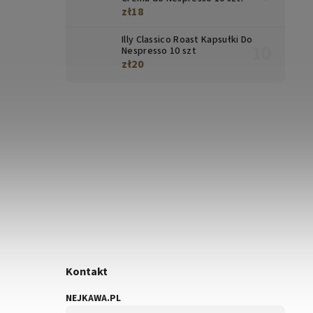
zł18
Illy Classico Roast Kapsułki Do
Nespresso 10 szt
zł20
Kontakt
NEJKAWA.PL