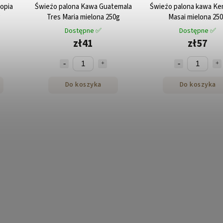
opia
Świeżo palona Kawa Guatemala
Świeżo palona kawa Ke
g
Tres Maria mielona 250g
Masai mielona 25
Dostępne ✅
Dostępne ✅
zł41
zł57
Do koszyka
Do koszyka