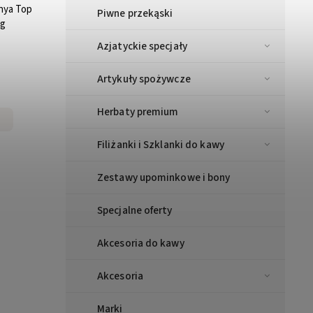
nya Top
Piwne przekąski
0g
Azjatyckie specjały
Artykuły spożywcze
Herbaty premium
Filiżanki i Szklanki do kawy
Zestawy upominkowe i bony
Specjalne oferty
Akcesoria do kawy
Akcesoria
Marki