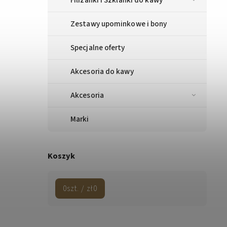
Zestawy upominkowe i bony
Specjalne oferty
Akcesoria do kawy
Akcesoria
Marki
Koszyk
0
szt. /
zł0