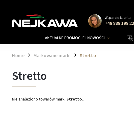
Wsparcie klienta:
+48 888 198 2
AKTUALNE PROMOCJE I NOWOŚCI
Home
Markowane marki
Stretto
/
/
Stretto
Nie znaleziono towarów marki
Stretto
...