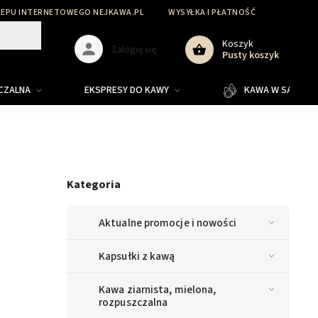
LEPU INTERNETOWEGO NEJKAWA.PL
WYSYŁKA I PŁATNOŚĆ
Koszyk
Zaloguj się
Pusty koszyk
ZCZALNA
EKSPRESY DO KAWY
KAWA W SASZETKA
Kategoria
Aktualne promocje i nowości
Kapsułki z kawą
Kawa ziarnista, mielona,
rozpuszczalna