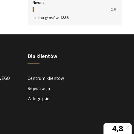
Nivona
(2%)
Liczba głosów:
6533
Dla klientów
WEGO
Centrum klientow
Rejestracja
Zaloguj sie