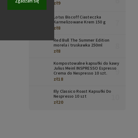
Zgadzam się
zł9
Lotus Biscoff Ciasteczka
Karmelizowane Krem 150 g
zł8
Red Bull The Summer Edition
morela i truskawka 250ml
zł8
Kompostowalne kapsułki do kawy
Julius Meinl INSPRESSO Espresso
Crema do Nespresso 10 szt.
zł18
Illy Classico Roast Kapsułki Do
Nespresso 10 szt
zł20