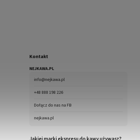
Kontakt
NEJKAWA.PL
info
@
nejkawa.pl
+48 888 198 226
Dołącz do nas na FB
nejkawa.pl
Jakiej marki ekspresu do kawy używasz?