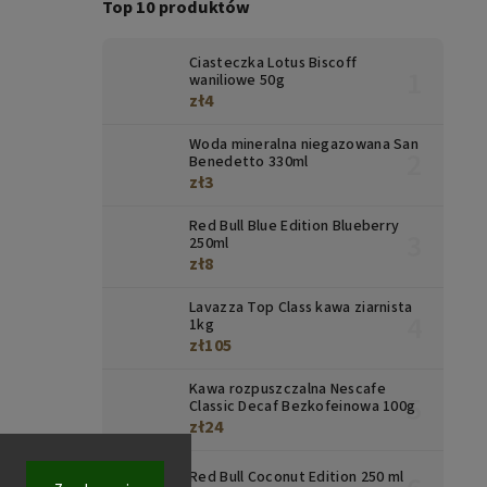
Top 10 produktów
Ciasteczka Lotus Biscoff
waniliowe 50g
zł4
Woda mineralna niegazowana San
Benedetto 330ml
zł3
Red Bull Blue Edition Blueberry
250ml
zł8
Lavazza Top Class kawa ziarnista
1kg
zł105
Kawa rozpuszczalna Nescafe
Classic Decaf Bezkofeinowa 100g
zł24
Red Bull Coconut Edition 250 ml