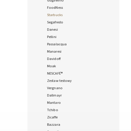
Guglielmo
FoodNess
Starbucks
Segafredo
Danesi
Pellini
Passalacqua
Manaresi
Davidoff
Moak
NESCAFÉ®
Zestaw testowy
Vergnano
Dallmayr
Mantaro
Tchibo
Zicaffe
Bazzara