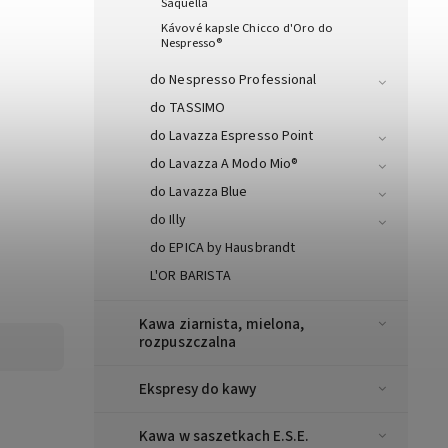
Saquella
Kávové kapsle Chicco d'Oro do
Nespresso®
do Nespresso Professional
do TASSIMO
do Lavazza Espresso Point
do Lavazza A Modo Mio®
do Lavazza Blue
do Illy
do EPICA by Hausbrandt
L'OR BARISTA
Kawa ziarnista, mielona,
rozpuszczalna
Ekspresy do kawy
Kawa w saszetkach E.S.E.