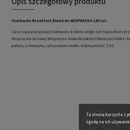
Opis szczegółowy produktu
Starbucks Breakfast Blend do NESPRESSO 120 szt.
Ciesz się pyszną kawą Starbucks w domu dzięki tym kapsułkom p
ekspresów do kawy Nespresso. Kawa Breakfast Blend jest lekka i ł
palona, ​​o świeżym, cytrusowym smaku. Intensywność 7/10.
Ta strona korzysta z p
zgodę na ich używanie