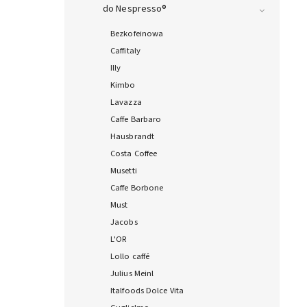
do Nespresso®
Bezkofeinowa
Caffitaly
Illy
Kimbo
Lavazza
Caffe Barbaro
Hausbrandt
Costa Coffee
Musetti
Caffe Borbone
Must
Jacobs
L'OR
Lollo caffé
Julius Meinl
Italfoods Dolce Vita