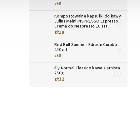
zł8
Kompostowalne kapsułki do kawy
Julius Meinl INSPRESSO Espresso
Crema do Nespresso 10 szt.
zł18
Red Bull Summer Edition Curuba
250 ml
zł8
Illy Normal Classico kawa ziarnista
250g
zł32