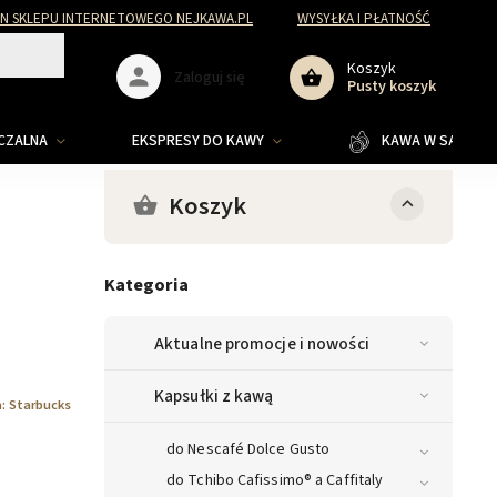
N SKLEPU INTERNETOWEGO NEJKAWA.PL
WYSYŁKA I PŁATNOŚĆ
Koszyk
Zaloguj się
Pusty koszyk
ZCZALNA
EKSPRESY DO KAWY
KAWA W SASZETKA
Koszyk
Kategoria
Aktualne promocje i nowości
Kapsułki z kawą
a:
Starbucks
do Nescafé Dolce Gusto
do Tchibo Cafissimo® a Caffitaly