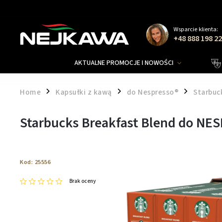
Wsparcie klienta:
+48 888 198 2
AKTUALNE PROMOCJE I NOWOŚCI
Home
Kapsułki z kawą
do Nespresso®
Starbuc
/
/
/
Starbucks Breakfast Blend do NES
Kod:
25556
Brak oceny