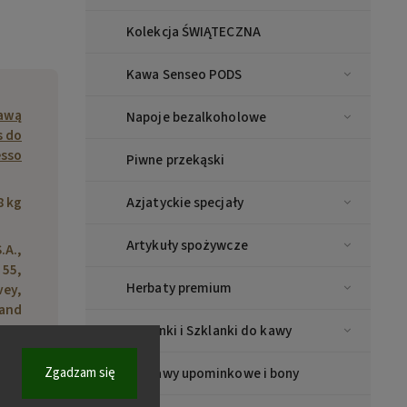
Kolekcja ŚWIĄTECZNA
Kawa Senseo PODS
kawą
Napoje bezalkoholowe
s do
esso
Piwne przekąski
8 kg
Azjatyckie specjały
Artykuły spożywcze
.A.,
 55,
Herbaty premium
vey,
land
Filiżanki i Szklanki do kawy
Zgadzam się
Zestawy upominkowe i bony