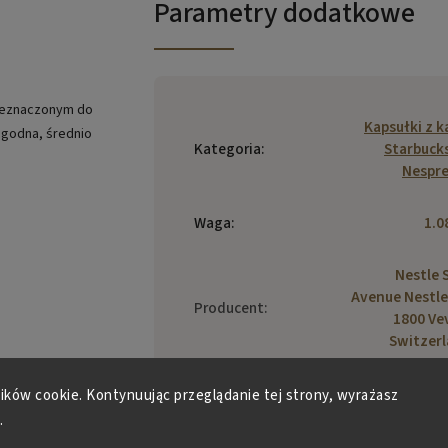
Parametry dodatkowe
rzeznaczonym do
Kapsułki z 
agodna, średnio
Kategoria
:
Starbuck
Nespr
Waga
:
1.0
Nestle S
Avenue Nestle
Producent
:
1800 Ve
Switzer
lików cookie. Kontynuując przeglądanie tej strony, wyrażasz
.