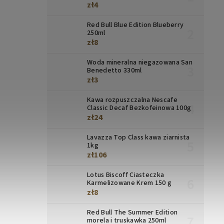
zł4
Red Bull Blue Edition Blueberry
250ml
zł8
Woda mineralna niegazowana San
Benedetto 330ml
zł3
Kawa rozpuszczalna Nescafe
Classic Decaf Bezkofeinowa 100g
zł24
Lavazza Top Class kawa ziarnista
1kg
zł106
Lotus Biscoff Ciasteczka
Karmelizowane Krem 150 g
zł8
Red Bull The Summer Edition
morela i truskawka 250ml