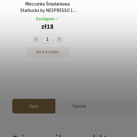
Mieszanka Śniadaniowa
Starbucks by NESPRESSO 10
szt
Dostępne ✅
zł18
Do koszyka
Opis
Opinie