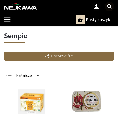
Pusty koszyk
Szukaj
Sempio
Otworzyć filtr
Najtańsze
Najdroższe
Najczęściej
sprzedawane
Alfabetycznie