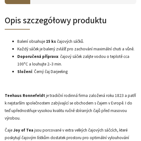
Opis szczegółowy produktu
Balení obsahuje
15 ks
čajových sáčků.
Každý sáček je balený zvlášť pro zachování maximální chuti a vůně.
Doporučená příprava
: čajový sáček zalijte vodou o teplotě cca
100°C a louhujte 2–3 min.
Složení
: Černý čaj Darjeeling
Teehaus Ronnefeldt
je tradiční rodinná firma založená roku 1823 a patří
k nejstarším společnostem zabývající se obchodem s čajem v Evropě. I do
teď upřednostňuje vysokou kvalitu ručně sbíraných čajů před masovou
výrobou.
Čaje
Joy of Tea
jsou porcované v extra velkých čajových sáčcích, které
poskytují čajovým lístkům dostatek prostoru pro optimální vylouhování