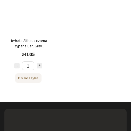
Herbata Althaus czarna
sypana Earl Grey
SUPREME 250g
zł105
Do koszyka