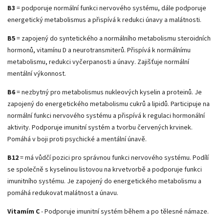
B3
= podporuje normální funkci nervového systému, dále podporuje
energetický metabolismus a přispívá k redukci únavy a malátnosti.
B5
= zapojený do syntetického a normálního metabolismu steroidních
hormonů, vitamínu D a neurotransmiterů. Přispívá k normálnímu
metabolismu, redukci vyčerpanosti a únavy. Zajišťuje normální
mentální výkonnost.
B6
= nezbytný pro metabolismus nukleových kyselin a proteinů. Je
zapojený do energetického metabolismu cukrů a lipidů. Participuje na
normální funkci nervového systému a přispívá k regulaci hormonální
aktivity. Podporuje imunitní systém a tvorbu červených krvinek.
Pomáhá v boji proti psychické a mentální únavě.
B12
= má vůdčí pozici pro správnou funkci nervového systému. Podílí
se společně s kyselinou listovou na krvetvorbě a podporuje funkci
imunitního systému. Je zapojený do energetického metabolismu a
pomáhá redukovat malátnost a únavu.
Vitamím C
- Podporuje imunitní systém během a po tělesné námaze.