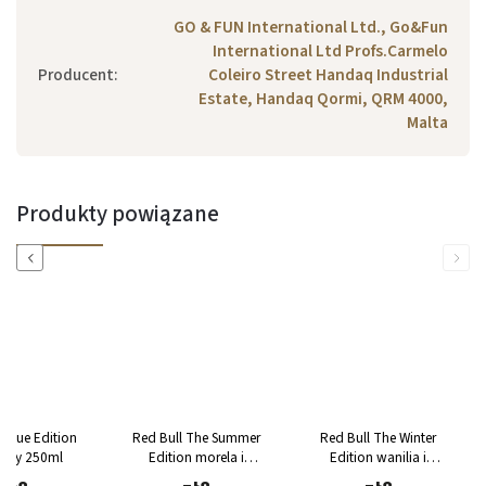
GO & FUN International Ltd., Go&Fun
International Ltd Profs.Carmelo
Producent
:
Coleiro Street Handaq Industrial
Estate, Handaq Qormi, QRM 4000,
Malta
Produkty powiązane
Previous
Next
 Blue Edition
Red Bull The Summer
Red Bull The Winter
erry 250ml
Edition morela i
Edition wanilia i
truskawka 250ml
mrożona jagoda 250ml