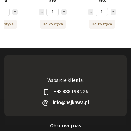
zł8
zł8
zł8
koszyka
Do koszyka
Do koszyka
Wsparcie klienta:
+48 888 198 226
info@nejkawa.pl
Obserwuj nas