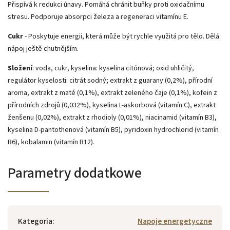
Přispívá k redukci únavy. Pomáhá chránit buňky proti oxidačnímu
stresu. Podporuje absorpci železa a regeneraci vitamínu E.
Cukr
- Poskytuje energii, která může být rychle využitá pro tělo. Dělá
nápoj ještě chutnějším.
Složení
: voda, cukr, kyselina: kyselina citónová; oxid uhličitý,
regulátor kyselosti: citrát sodný; extrakt z guarany (0,2%), přírodní
aroma, extrakt z maté (0,1%), extrakt zeleného čaje (0,1%), kofein z
přírodních zdrojů (0,032%), kyselina L-askorbová (vitamín C), extrakt
ženšenu (0,02%), extrakt z rhodioly (0,01%), niacinamid (vitamín B3),
kyselina D-pantothenová (vitamín B5), pyridoxin hydrochlorid (vitamín
B6), kobalamin (vitamín B12).
Parametry dodatkowe
Kategoria
:
Napoje energetyczne