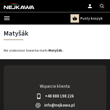
Pusty koszyk
Szukaj
Matyšák
Nie znaleziono towarów marki
Matyšák
...
Wsparcie klienta:
+48 888 198 226
info@nejkawa.pl