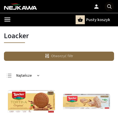
Pusty koszyk
Szukaj
Loacker
Otworzyć filtr
Najtańsze
Najdroższe
Najczęściej
sprzedawane
Alfabetycznie