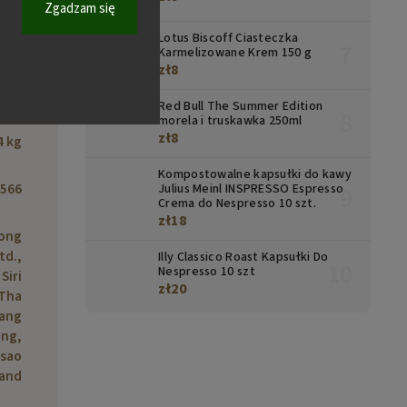
Zgadzam się
Lotus Biscoff Ciasteczka
Karmelizowane Krem 150 g
zł8
ąski
Red Bull The Summer Edition
morela i truskawka 250ml
zł8
4 kg
Kompostowalne kapsułki do kawy
566
Julius Meinl INSPRESSO Espresso
Crema do Nespresso 10 szt.
zł18
ong
td.,
Illy Classico Roast Kapsułki Do
Nespresso 10 szt
Siri
zł20
 Tha
Bang
ng,
sao
land