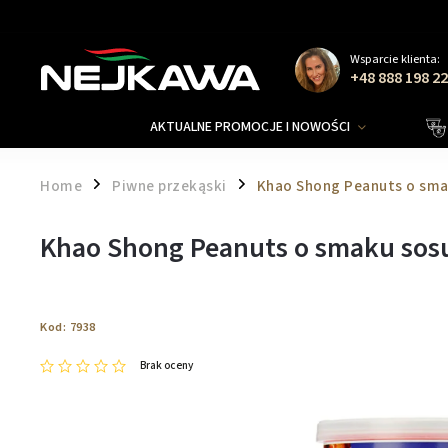
Wsparcie klienta:
+48 888 198 2
AKTUALNE PROMOCJE I NOWOŚCI
Home
Piwne przekąski
Khao Shong Peanuts o sma
/
/
Khao Shong Peanuts o smaku sos
Kod:
7938
Brak oceny