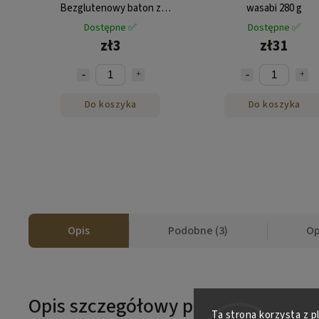
Bezglutenowy baton z
wasabi 280 g
mieszanką nasion 30g
Dostępne ✅
Dostępne ✅
zł3
zł31
Do koszyka
Do koszyka
Opis
Podobne (3)
Op
Opis szczegółowy produktu
Ta strona korzysta z p