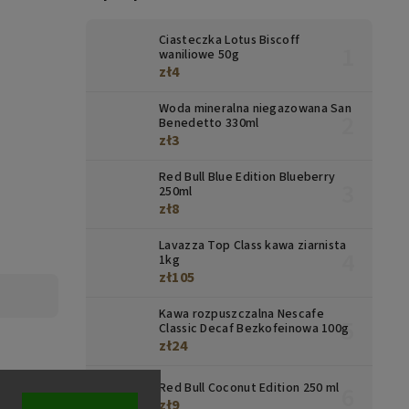
Ciasteczka Lotus Biscoff
waniliowe 50g
zł4
Woda mineralna niegazowana San
Benedetto 330ml
zł3
Red Bull Blue Edition Blueberry
250ml
zł8
Lavazza Top Class kawa ziarnista
1kg
zł105
Kawa rozpuszczalna Nescafe
Classic Decaf Bezkofeinowa 100g
zł24
Red Bull Coconut Edition 250 ml
zł9