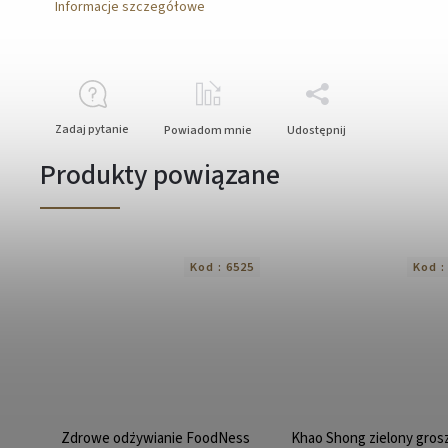
Informacje szczegółowe
Zadaj pytanie
Powiadom mnie
Udostępnij
Produkty powiązane
Kod :
6525
Kod 
Zdrowe odżywianie FoodNess
Khao Shong zielony gros