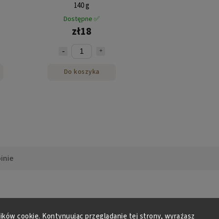
140 g
Dostępne ✅
zł18
Do koszyka
inie
Parametry dodatkowe
lików cookie. Kontynuując przeglądanie tej strony, wyrażasz