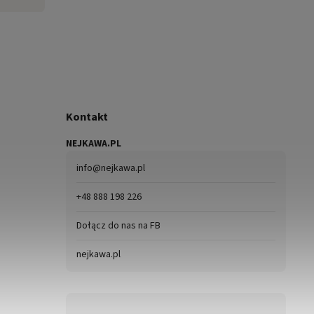
Kontakt
NEJKAWA.PL
info
@
nejkawa.pl
+48 888 198 226
Dołącz do nas na FB
nejkawa.pl