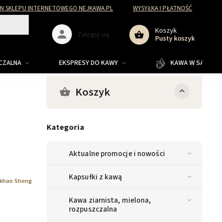
N SKLEPU INTERNETOWEGO NEJKAWA.PL
WYSYŁKA I PŁATNOŚĆ
Koszyk
Zaloguj się
Pusty koszyk
ZCZALNA
EKSPRESY DO KAWY
KAWA W SASZETKA
Koszyk
Kategoria
Aktualne promocje i nowości
Kapsułki z kawą
khao Shong
Kawa ziarnista, mielona,
rozpuszczalna