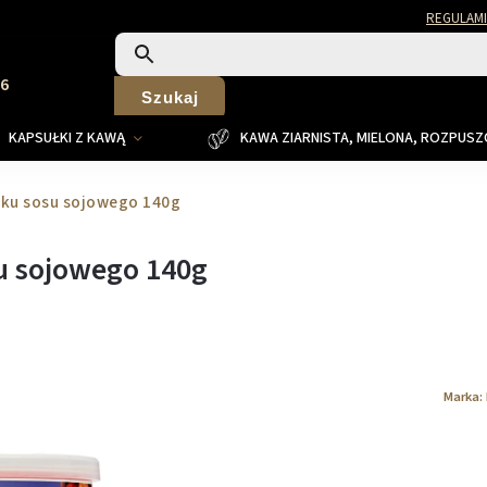
REGULAMI
26
Szukaj
KAPSUŁKI Z KAWĄ
KAWA ZIARNISTA, MIELONA, ROZPUS
ku sosu sojowego 140g
u sojowego 140g
Marka: