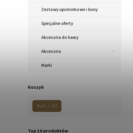
Zestawy upominkowe i bony
Specjalne oferty
Akcesoria do kawy
Akcesoria
Marki
Koszyk
0
szt. /
zł0
Top 10 produktów