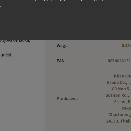
.
Kategoria
:
Piwne przek
 sojová omáčka,
Waga
:
0.15
e unést
EAN
:
8850043131
Khao Sh
Group Co., L
88 Moo 5, 
Sothon Rd.,
Producent
:
Sa-an, 
Pako
Chachoeng
24130, Thai