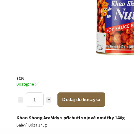
zł16
Dostępne ✅
Dodaj do koszyka
Khao Shong Arašídy s příchutí sojové omáčky 140g
Balení: Dóza 140g