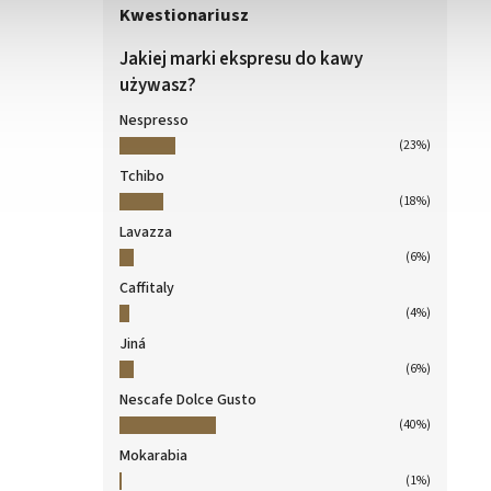
Kwestionariusz
Jakiej marki ekspresu do kawy
używasz?
Nespresso
(23%)
Tchibo
(18%)
Lavazza
(6%)
Caffitaly
(4%)
Jiná
(6%)
Nescafe Dolce Gusto
(40%)
Mokarabia
(1%)