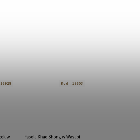
:
16928
Kod :
19603
zek w
Fasola Khao Shong w Wasabi