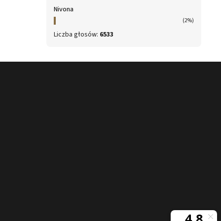
Nivona
(2%)
Liczba głosów:
6533