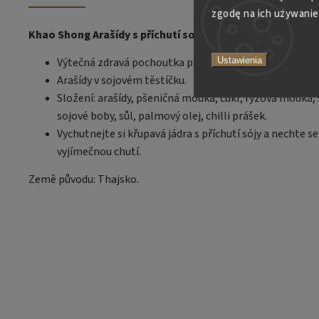
zgodę na ich używanie
Khao Shong Arašídy s příchutí sojové omáčky 140g
Ustawienia
Výtečná zdravá pochoutka pro všechny.
Arašídy v sojovém těstíčku.
Složení: arašídy, pšeničná mouka, cukr, rýžová mouka,
sojové boby, sůl, palmový olej, chilli prášek.
Vychutnejte si křupavá jádra s příchutí sójy a nechte s
vyjímečnou chutí.
Země původu: Thajsko.