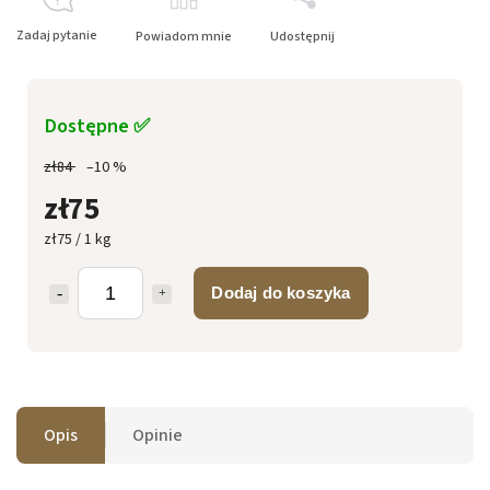
Zadaj pytanie
Powiadom mnie
Udostępnij
Dostępne ✅
zł84
–10 %
zł75
zł75 / 1 kg
Dodaj do koszyka
Opis
Opinie