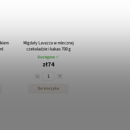
dkiem
Migdały Lavazza w mlecznej
ml
czekoladzie i kakao 700 g
Dostępne ✅
zł74
Do koszyka