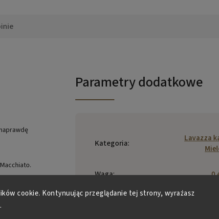
inie
Parametry dodatkowe
 naprawdę
Lavazza 
Kategoria
:
Mie
 Macchiato.
Waga
:
0.
lików cookie. Kontynuując przeglądanie tej strony, wyrażasz
EAN
:
8000070020
.