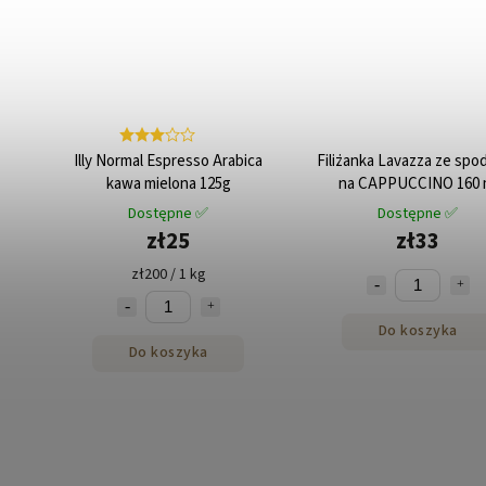
Illy Normal Espresso Arabica
Filiżanka Lavazza ze spo
kawa mielona 125g
na CAPPUCCINO 160 
Dostępne ✅
Dostępne ✅
zł25
zł33
zł200 / 1 kg
Do koszyka
Do koszyka