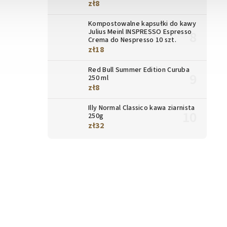
zł8
Kompostowalne kapsułki do kawy
Julius Meinl INSPRESSO Espresso
Crema do Nespresso 10 szt.
zł18
Red Bull Summer Edition Curuba
250 ml
zł8
Illy Normal Classico kawa ziarnista
250g
zł32