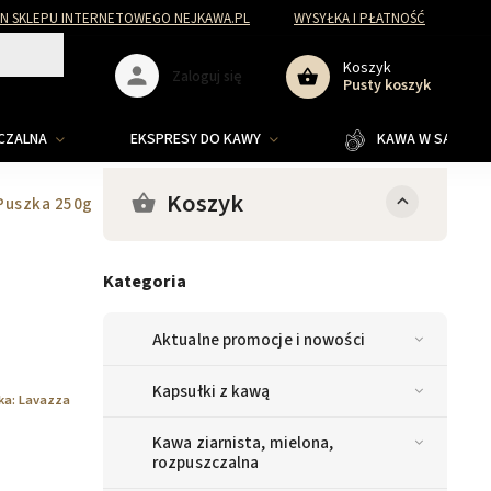
N SKLEPU INTERNETOWEGO NEJKAWA.PL
WYSYŁKA I PŁATNOŚĆ
Koszyk
Zaloguj się
Pusty koszyk
ZCZALNA
EKSPRESY DO KAWY
KAWA W SASZETKA
Koszyk
Puszka 250g
Kategoria
Aktualne promocje i nowości
Kapsułki z kawą
ka:
Lavazza
Kawa ziarnista, mielona,
rozpuszczalna