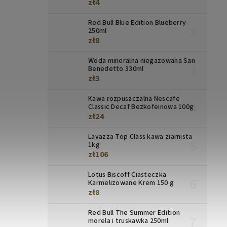
zł4
Red Bull Blue Edition Blueberry
250ml
zł8
Woda mineralna niegazowana San
Benedetto 330ml
zł3
Kawa rozpuszczalna Nescafe
Classic Decaf Bezkofeinowa 100g
zł24
Lavazza Top Class kawa ziarnista
1kg
zł106
Lotus Biscoff Ciasteczka
Karmelizowane Krem 150 g
zł8
Red Bull The Summer Edition
morela i truskawka 250ml