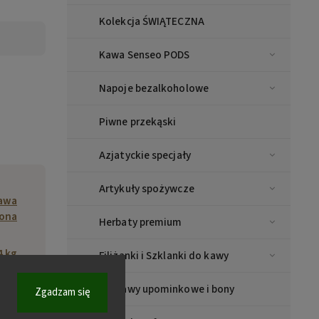
Kolekcja ŚWIĄTECZNA
Kawa Senseo PODS
Napoje bezalkoholowe
Piwne przekąski
Azjatyckie specjały
Artykuły spożywcze
kawa
lona
Herbaty premium
4 kg
Filiżanki i Szklanki do kawy
Zestawy upominkowe i bony
580
Zgadzam się