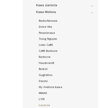
Kawa ziarnista
Kawa Mielona
Bezkofeinowa
Dolce Vita
Passalacqua
Trung Nguyen
Lollo Caffé
Caffé Borbone
Borbone
Hausbrandt
Bristot
Guglielmo
Danesi
Illy mielona kawa
MIKAH
L'OR
Lavazza