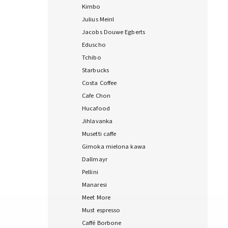
Kimbo
Julius Meinl
Jacobs Douwe Egberts
Eduscho
Tchibo
Starbucks
Costa Coffee
Cafe Chon
Hucafood
Jihlavanka
Musetti caffe
Gimoka mielona kawa
Dallmayr
Pellini
Manaresi
Meet More
Must espresso
Caffé Borbone