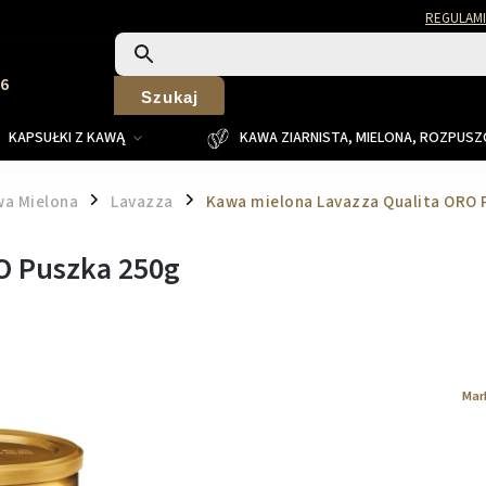
REGULAMI
26
Szukaj
KAPSUŁKI Z KAWĄ
KAWA ZIARNISTA, MIELONA, ROZPUS
a Mielona
Lavazza
Kawa mielona Lavazza Qualita ORO 
/
/
O Puszka 250g
Mar