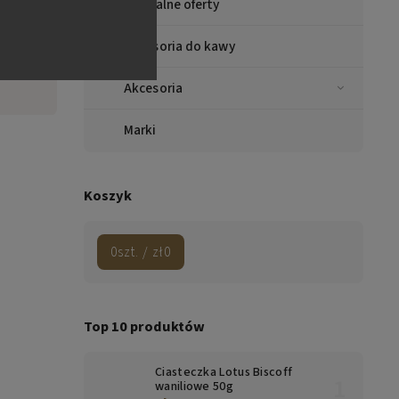
Specjalne oferty
AZZA
ogna
Akcesoria do kawy
ino,
taly
Akcesoria
Marki
Koszyk
0
szt. /
zł0
Top 10 produktów
Ciasteczka Lotus Biscoff
waniliowe 50g