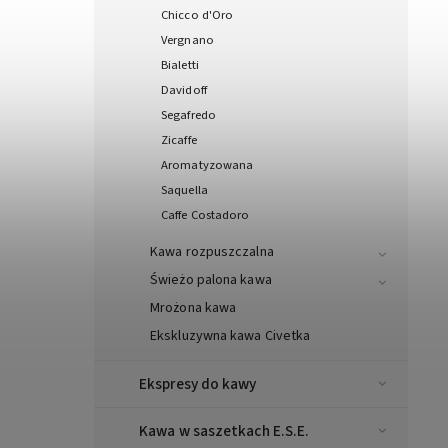
Chicco d'Oro
Vergnano
Bialetti
Davidoff
Segafredo
Zicaffe
Aromatyzowana
Saquella
Caffe Costadoro
Kawa rozpuszczalna
Świeżo palona kawa
Mrożona kawa
Ekskluzywna kawa Civetka
Ekspresy do kawy
Kawa w saszetkach E.S.E.