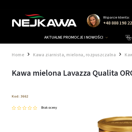
Wsparcie klienta:
+48 888 198 2
AKTUALNE PROMOCJE I NOWOŚCI
Home
Kawa ziarnista, mielona, rozpuszczalna
Kaw
/
/
Kawa mielona Lavazza Qualita OR
Kod:
3662
Brak oceny