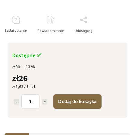
Zadaj pytanie
Powiadom mnie
Udostępnij
Dostępne ✅
zł30
–13 %
zł26
zł1,63 / 1 szt.
Dodaj do koszyka