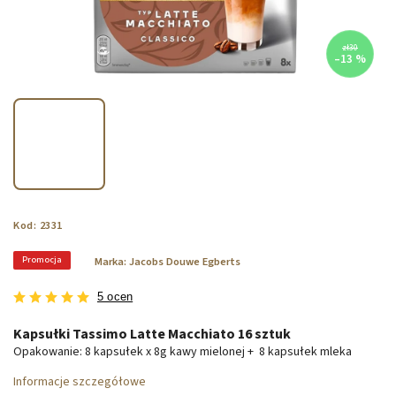
zł30
–13 %
Kod:
2331
Promocja
Marka:
Jacobs Douwe Egberts
5 ocen
Kapsułki Tassimo Latte Macchiato 16 sztuk
Opakowanie: 8 kapsułek x 8g kawy mielonej + 8 kapsułek mleka
Informacje szczegółowe