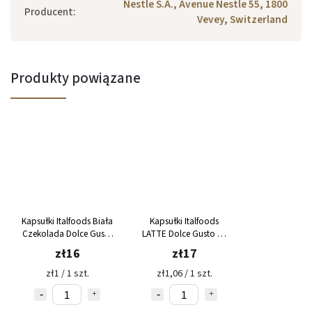
Nestle S.A., Avenue Nestle 55, 1800
Producent
:
Vevey, Switzerland
Produkty powiązane
Kapsułki Italfoods Biała
Kapsułki Italfoods
Czekolada Dolce Gusto
LATTE Dolce Gusto 16
16 sztuk
sztuk
zł16
zł17
zł1 / 1 szt.
zł1,06 / 1 szt.