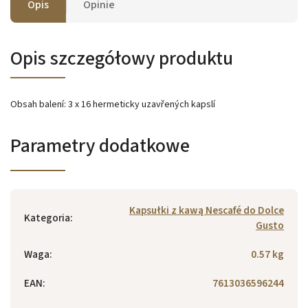
Opis
Opinie
Opis szczegółowy produktu
Obsah balení: 3 x 16 hermeticky uzavřených kapslí
Parametry dodatkowe
Kapsułki z kawą Nescafé do Dolce
Kategoria
:
Gusto
Waga
:
0.57 kg
EAN
:
7613036596244