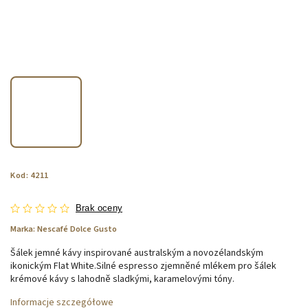
Kod:
4211
Brak oceny
Marka:
Nescafé Dolce Gusto
Šálek jemné kávy inspirované australským a novozélandským
ikonickým Flat White.Silné espresso zjemněné mlékem pro šálek
krémové kávy s lahodně sladkými, karamelovými tóny.
Informacje szczegółowe