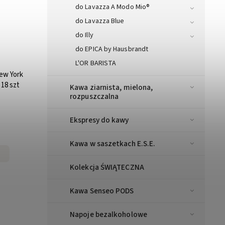
do Lavazza A Modo Mio®
do Lavazza Blue
do Illy
do EPICA by Hausbrandt
L'OR BARISTA
ew York
18 szt
Kawa ziarnista, mielona,
rozpuszczalna
Ekspresy do kawy
Kawa w saszetkach E.S.E.
Kolekcja ŚWIĄTECZNA
Kawa Senseo PODS
Napoje bezalkoholowe