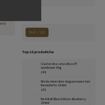
Marki
.A.,
 55,
Koszyk
vey,
land
0
szt. /
zł0
Top 10 produktów
Ciasteczka Lotus Biscoff
waniliowe 50g
zł4
Woda mineralna niegazowana San
Benedetto 330ml
zł3
Red Bull Blue Edition Blueberry
250ml