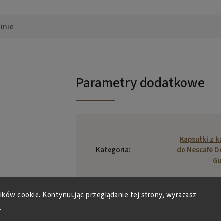
inie
Parametry dodatkowe
Kapsułki z 
Kategoria
:
do Nescafé D
Gu
Waga
:
0.1
lików cookie. Kontynuując przeglądanie tej strony, wyrażasz
.
EAN
:
7613036306