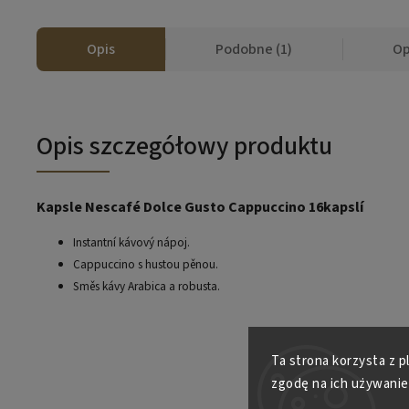
Opis
Podobne (1)
Op
Opis szczegółowy produktu
Kapsle Nescafé Dolce Gusto Cappuccino 16kapslí
Instantní kávový nápoj.
Cappuccino s hustou pěnou.
Směs kávy Arabica a robusta.
Ta strona korzysta z p
zgodę na ich używanie