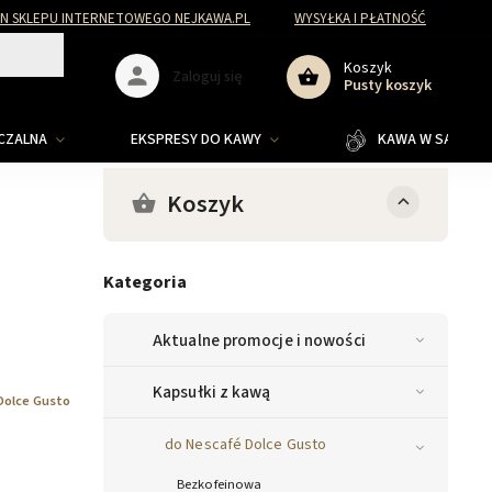
N SKLEPU INTERNETOWEGO NEJKAWA.PL
WYSYŁKA I PŁATNOŚĆ
Koszyk
Zaloguj się
Pusty koszyk
ZCZALNA
EKSPRESY DO KAWY
KAWA W SASZETKA
Koszyk
Kategoria
Aktualne promocje i nowości
Kapsułki z kawą
Dolce Gusto
do Nescafé Dolce Gusto
Bezkofeinowa