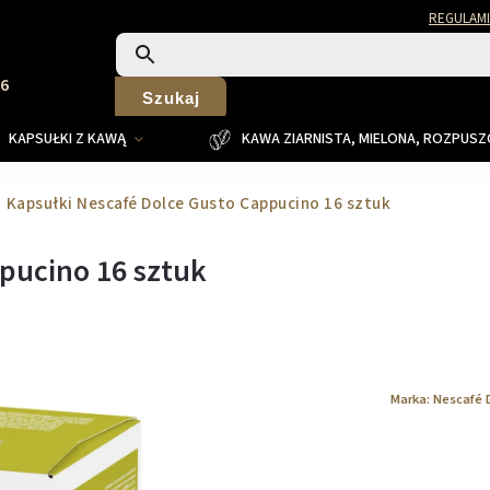
REGULAMI
26
Szukaj
KAPSUŁKI Z KAWĄ
KAWA ZIARNISTA, MIELONA, ROZPUS
Kapsułki Nescafé Dolce Gusto Cappucino 16 sztuk
pucino 16 sztuk
Marka:
Nescafé 