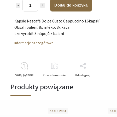
Dodaj do koszyka
Kapsle Nescafé Dolce Gusto Cappuccino 16kapslí
Obsah balení: 8x mléko, 8x káva
Lze vyrobit 8 nápojů z balení
Informacje szczegółowe
Zadaj pytanie
Powiadom mnie
Udostępnij
Produkty powiązane
Kod :
2953
Kod