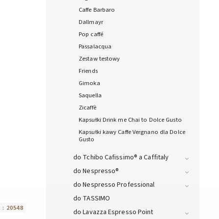
Caffe Barbaro
Dallmayr
Pop caffé
Passalacqua
Zestaw testowy
Friends
Gimoka
Saquella
Zicaffè
Kapsułki Drink me Chai to Dolce Gusto
Kapsułki kawy Caffe Vergnano dla Dolce
Gusto
do Tchibo Cafissimo® a Caffitaly
do Nespresso®
do Nespresso Professional
do TASSIMO
 :
20548
do Lavazza Espresso Point