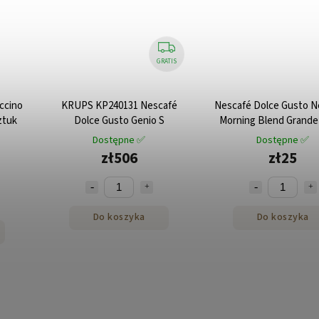
GRATIS
ccino
KRUPS KP240131 Nescafé
Nescafé Dolce Gusto N
ztuk
Dolce Gusto Genio S
Morning Blend Grande 
Dostępne ✅
Dostępne ✅
zł506
zł25
Do koszyka
Do koszyka