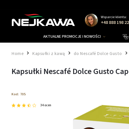
Wsparcie klienta:
+48 888 198 2
AKTUALNE PROMOCJE I NOWOŚCI
Home
Kapsułki z kawą
do Nescafé Dolce Gusto
/
/
/
Kapsułki Nescafé Dolce Gusto Cap
Kod:
705
34 ocen