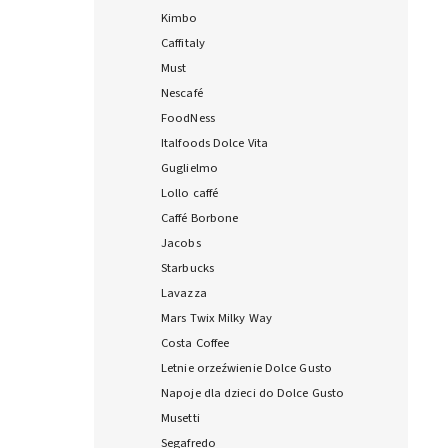
Kimbo
Caffitaly
Must
Nescafé
FoodNess
Italfoods Dolce Vita
Guglielmo
Lollo caffé
Caffé Borbone
Jacobs
Starbucks
Lavazza
Mars Twix Milky Way
Costa Coffee
Letnie orzeźwienie Dolce Gusto
Napoje dla dzieci do Dolce Gusto
Musetti
Segafredo