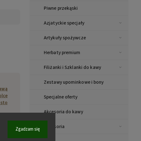
Piwne przekąski
Azjatyckie specjały
Artykuły spożywcze
Herbaty premium
Filiżanki i Szklanki do kawy
Zestawy upominkowe i bony
kawą
olce
Specjalne oferty
sto
Akcesoria do kawy
9 kg
Akcesoria
Zgadzam się
270