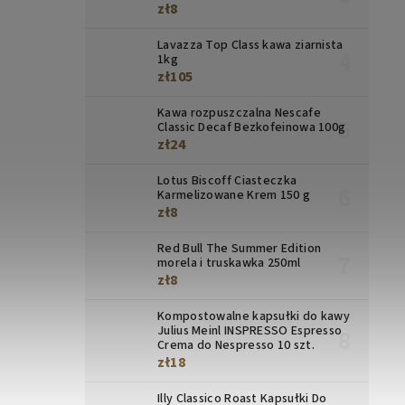
zł8
Lavazza Top Class kawa ziarnista
1kg
zł105
Kawa rozpuszczalna Nescafe
Classic Decaf Bezkofeinowa 100g
zł24
Lotus Biscoff Ciasteczka
Karmelizowane Krem 150 g
zł8
Red Bull The Summer Edition
morela i truskawka 250ml
zł8
Kompostowalne kapsułki do kawy
Julius Meinl INSPRESSO Espresso
Crema do Nespresso 10 szt.
zł18
Illy Classico Roast Kapsułki Do