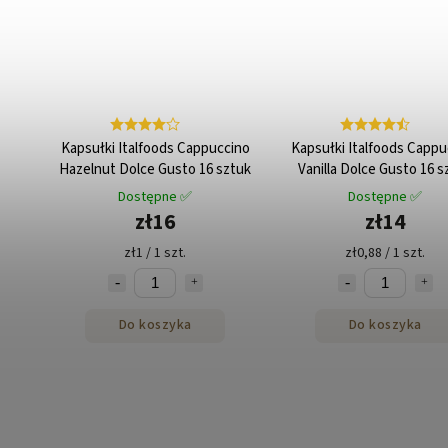
Kapsułki Italfoods Cappuccino
Kapsułki Italfoods Cappu
Hazelnut Dolce Gusto 16 sztuk
Vanilla Dolce Gusto 16 s
Dostępne ✅
Dostępne ✅
zł16
zł14
zł1 / 1 szt.
zł0,88 / 1 szt.
Do koszyka
Do koszyka