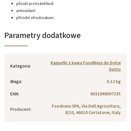
působí protizánětlivě
antioxidant
přírodní afrodiziakum
Parametry dodatkowe
Kapsułki z kawą FoodNess do Dolce
Kategoria
:
Gusto
Waga
:
0.12 kg
EAN
:
8031848007335
Foodness SPA, Via Dell Agricoltura,
Producent
:
8/10, 46010 Curtatone, Italy