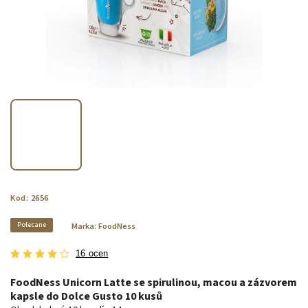
Kod:
2656
Polecane
Marka:
FoodNess
16 ocen
FoodNess Unicorn Latte se spirulinou, macou a zázvorem
kapsle do Dolce Gusto 10 kusů