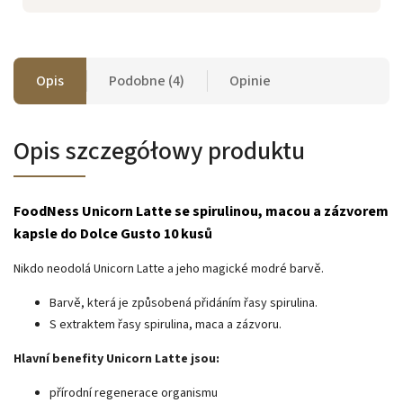
Opis
Podobne (4)
Opinie
Opis szczegółowy produktu
FoodNess Unicorn Latte se spirulinou, macou a zázvorem
kapsle do Dolce Gusto 10 kusů
Nikdo neodolá Unicorn Latte a jeho magické modré barvě.
Barvě, která je způsobená přidáním řasy spirulina.
S extraktem řasy spirulina, maca a zázvoru.
Hlavní benefity Unicorn Latte jsou:
přírodní regenerace organismu