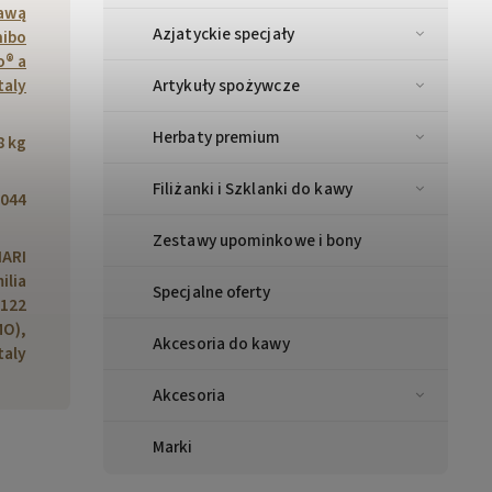
kawą
Azjatyckie specjały
hibo
o® a
taly
Artykuły spożywcze
Herbaty premium
8 kg
Filiżanki i Szklanki do kawy
044
Zestawy upominkowe i bony
IARI
milia
Specjalne oferty
1122
MO),
Akcesoria do kawy
taly
Akcesoria
Marki