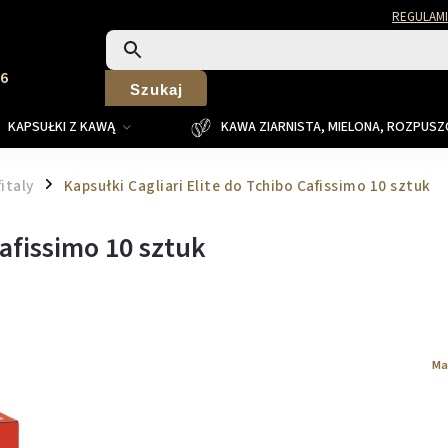
REGULAMI
26
Szukaj
KAPSUŁKI Z KAWĄ
KAWA ZIARNISTA, MIELONA, ROZPUS
italy
Kapsułki Cagliari Elite do Tchibo Cafissimo 10 sztuk
/
Cafissimo 10 sztuk
Ma