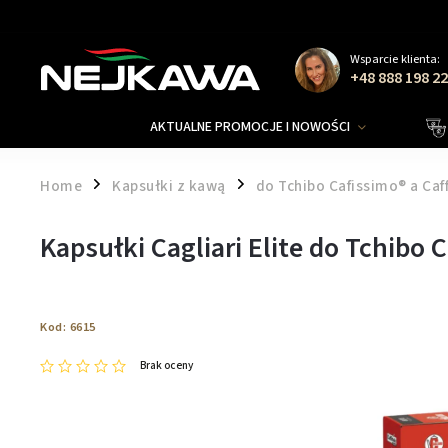
Wsparcie klienta:
+48 888 198 2
AKTUALNE PROMOCJE I NOWOŚCI
Home
Kapsułki z kawą
do Tchibo Cafissimo® a Caff
/
/
Kapsułki Cagliari Elite do Tchibo 
Kod:
6615
Brak oceny