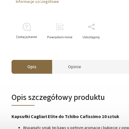
Informacje szczegółowe
Zadaj pytanie
Powiadom mnie
Udostępnij
Opis
Opinie
Opis szczegółowy produktu
Kapsułki Cagliari Elite do Tchibo Cafissimo 10 sztuk
Wspaniały smak tej kawy o pełnym aromacie i bukiecie z pe