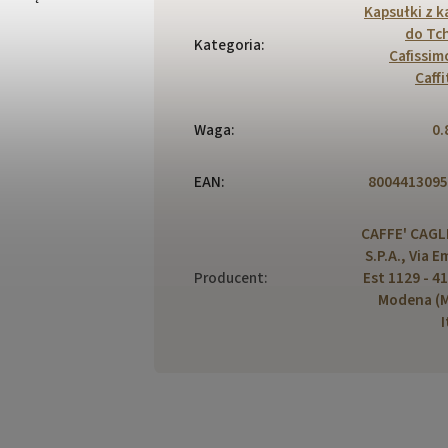
Kapsułki z 
do Tc
Kategoria
:
Cafissim
Caffi
Waga
:
0.
EAN
:
8004413095
CAFFE' CAGL
S.P.A., Via E
Producent
:
Est 1129 - 4
Modena (
I