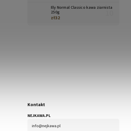
Illy Normal Classico kawa ziarnista
250g
zł32
Kontakt
NEJKAWA.PL
info
@
nejkawa.pl