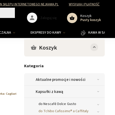
N SKLEPU INTERNETOWEGO NEJKAWA.PL
WYSYŁKA I PŁATNOŚĆ
Koszyk
Zaloguj się
Pusty koszyk
ZCZALNA
EKSPRESY DO KAWY
KAWA W SASZETKA
Koszyk
Kategoria
Aktualne promocje i nowości
Kapsułki z kawą
rka:
Cagliari
do Nescafé Dolce Gusto
do Tchibo Cafissimo® a Caffitaly