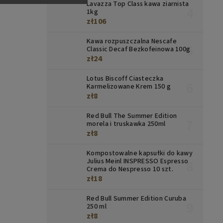
Lavazza Top Class kawa ziarnista
1kg
zł106
Kawa rozpuszczalna Nescafe
Classic Decaf Bezkofeinowa 100g
zł24
Lotus Biscoff Ciasteczka
Karmelizowane Krem 150 g
zł8
Red Bull The Summer Edition
morela i truskawka 250ml
zł8
Kompostowalne kapsułki do kawy
Julius Meinl INSPRESSO Espresso
Crema do Nespresso 10 szt.
zł18
Red Bull Summer Edition Curuba
250 ml
zł8