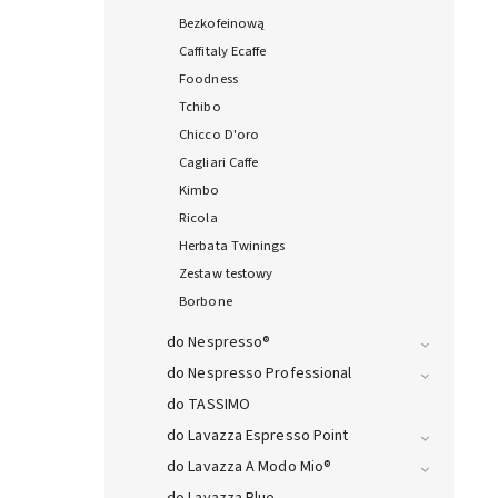
Bezkofeinową
Caffitaly Ecaffe
Foodness
Tchibo
Chicco D'oro
Cagliari Caffe
Kimbo
Ricola
Herbata Twinings
Zestaw testowy
Borbone
do Nespresso®
do Nespresso Professional
do TASSIMO
do Lavazza Espresso Point
do Lavazza A Modo Mio®