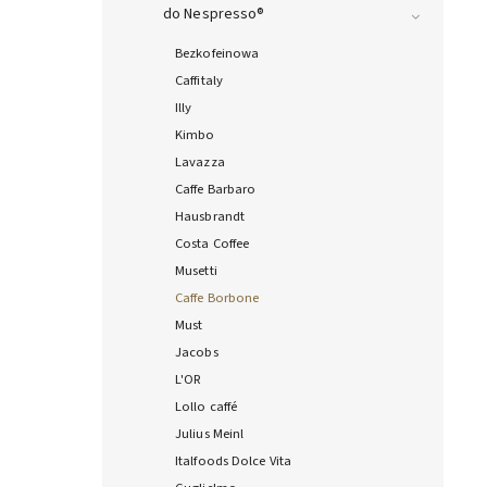
do Nespresso®
Bezkofeinowa
Caffitaly
Illy
Kimbo
Lavazza
Caffe Barbaro
Hausbrandt
Costa Coffee
Musetti
Caffe Borbone
Must
Jacobs
L'OR
Lollo caffé
Julius Meinl
Italfoods Dolce Vita