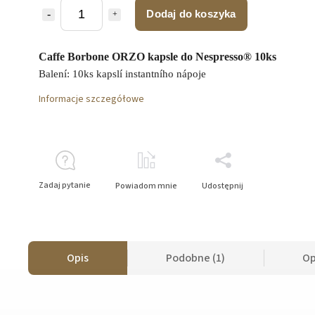
Dodaj do koszyka
Caffe Borbone ORZO kapsle do Nespresso® 10ks
Balení: 10ks kapslí instantního nápoje
Informacje szczegółowe
Zadaj pytanie
Powiadom mnie
Udostępnij
Opis
Podobne (1)
Op