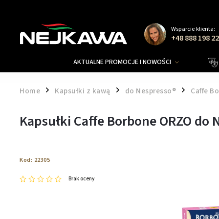
Wsparcie klienta:
+48 888 198 2
AKTUALNE PROMOCJE I NOWOŚCI
Home
Kapsułki z kawą
do Nespresso®
Caffe B
/
/
/
Kapsułki Caffe Borbone ORZO do N
Kod:
22305
Brak oceny