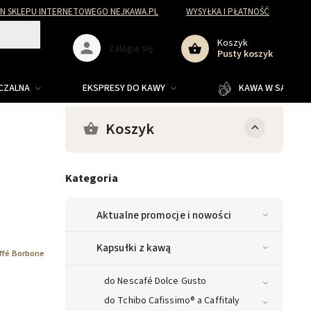
N SKLEPU INTERNETOWEGO NEJKAWA.PL
WYSYŁKA I PŁATNOŚĆ
Koszyk
Zaloguj się
Pusty koszyk
ZCZALNA
EKSPRESY DO KAWY
KAWA W SASZETKA
Koszyk
Kategoria
Aktualne promocje i nowości
Kapsułki z kawą
ffé Borbone
do Nescafé Dolce Gusto
do Tchibo Cafissimo® a Caffitaly