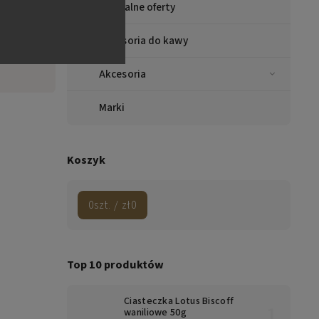
Specjalne oferty
na ASI
 (NA),
la snc
Akcesoria do kawy
 Italy
Akcesoria
Marki
Koszyk
0
szt. /
zł0
Top 10 produktów
Ciasteczka Lotus Biscoff
waniliowe 50g