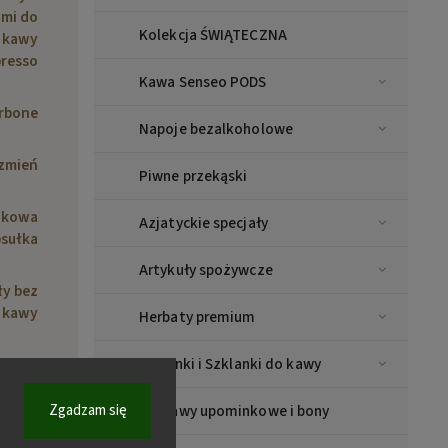
ami do
Kolekcja ŚWIĄTECZNA
kawy
resso
Kawa Senseo PODS
orbone
Napoje bezalkoholowe
zmień
Piwne przekąski
ikowa
Azjatyckie specjały
sułka
Artykuły spożywcze
ły bez
kawy
Herbaty premium
Filiżanki i Szklanki do kawy
10 szt
Zgadzam się
Zestawy upominkowe i bony
orbone