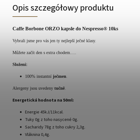
Opis szczegółowy produktu
Caffe Borbone ORZO kapsle do Nespresso® 10ks
Vybrali jsme pro vás jen ty nejlepší ječné klasy.
Můžete začít den s extra chodem.....
Složení:
100% instantní
ječmen
.
Alergeny jsou uvedeny
tučně
.
Energetická hodnota na 50ml:
Energie 45kJ/11kcal.
Tuky 0g z toho nasycené 0g.
Sacharidy 78g z toho cukry 2,3g.
Vláknina 0,4g.