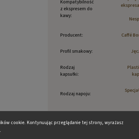
Kompatybilność
ekspres
z ekspresem do
kawy
:
Nesp
Producent
:
Caffé B
Profil smakowy
:
Jęc
Rodzaj
Plast
kapsułki
:
kap
Specja
Rodzaj napoju
:
Zawartość
Paczki
:
lików cookie. Kontynuując przeglądanie tej strony, wyrażasz
.
Caffe B