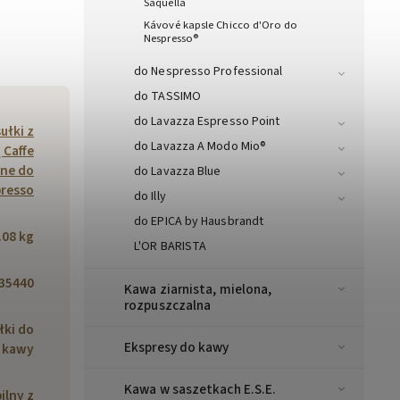
Saquella
Kávové kapsle Chicco d'Oro do
Nespresso®
do Nespresso Professional
do TASSIMO
do Lavazza Espresso Point
ułki z
do Lavazza A Modo Mio®
 Caffe
ne do
do Lavazza Blue
resso
do Illy
do EPICA by Hausbrandt
.08 kg
L'OR BARISTA
35440
Kawa ziarnista, mielona,
rozpuszczalna
łki do
Ekspresy do kawy
kawy
Kawa w saszetkach E.S.E.
ilny z