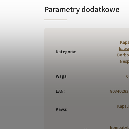
Parametry dodatkowe
Kaps
kawą
Kategoria
:
Borbo
Nesp
Waga
:
0
EAN
:
80340283
Kapsu
Kawa
:
kompatyb