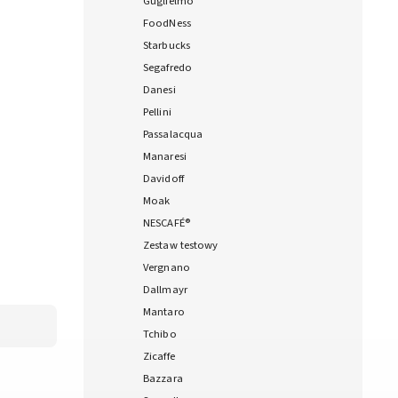
Guglielmo
FoodNess
Starbucks
Segafredo
Danesi
Pellini
Passalacqua
Manaresi
Davidoff
Moak
NESCAFÉ®
Zestaw testowy
Vergnano
Dallmayr
Mantaro
Tchibo
Zicaffe
Bazzara