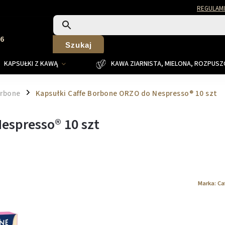
REGULAMI
26
Szukaj
KAPSUŁKI Z KAWĄ
KAWA ZIARNISTA, MIELONA, ROZPUS
orbone
Kapsułki Caffe Borbone ORZO do Nespresso® 10 szt
/
espresso® 10 szt
Marka:
Ca