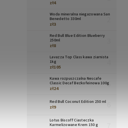
zł4
Woda mineralna niegazowana San
Benedetto 330ml
zł3
Red Bull Blue Edition Blueberry
250ml
zł8
Lavazza Top Class kawa ziarnista
1kg
zł105
Kawa rozpuszczalna Nescafe
Classic Decaf Bezkofeinowa 100g
zł24
Red Bull Coconut Edition 250 ml
zł9
Lotus Biscoff Ciasteczka
Karmelizowane Krem 150 g