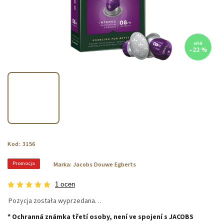
zł18
–22 %
Kod:
3156
Promocja
Marka:
Jacobs Douwe Egberts
1 ocen
Pozycja została wyprzedana…
* Ochranná známka třetí osoby, není ve spojení s JACOBS