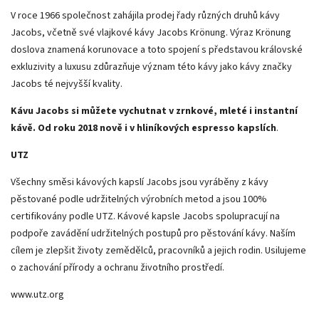
V roce 1966 společnost zahájila prodej řady různých druhů kávy
Jacobs, včetně své vlajkové kávy Jacobs Krönung. Výraz Krönung
doslova znamená korunovace a toto spojení s představou královské
exkluzivity a luxusu zdůrazňuje význam této kávy jako kávy značky
Jacobs té nejvyšší kvality.
Kávu Jacobs si můžete vychutnat v zrnkové, mleté i instantní
kávě. Od roku 2018 nově i v hliníkových espresso kapslích
.
UTZ
Všechny směsi kávových kapslí Jacobs jsou vyráběny z kávy
pěstované podle udržitelných výrobních metod a jsou 100%
certifikovány podle UTZ. Kávové kapsle Jacobs spolupracují na
podpoře zavádění udržitelných postupů pro pěstování kávy. Naším
cílem je zlepšit životy zemědělců, pracovníků a jejich rodin. Usilujeme
o zachování přírody a ochranu životního prostředí.
www.utz.org