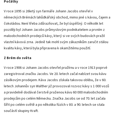
Počátky
V roce 1895 si 26letý syn farmáře Johann Jacobs otevřel v
německých Brémách lahůdkářský obchod, mimo jiné s kávou, čajem a
čokoládou. Není třeba zdůrazňovat, že byl úspěšný. O několik let
později byl Johann Jacobs průmyslovým podnikatelem a prvním z
maloobchodních prodejců kávy, který si ve svých budovách pražil
vlastní kávová zrna. Jedině tak mohl svým zákazníkům zaručit stálou
kvalitu kávy, která byla připravena k okamžitému použití.
Z Brém do světa
V roce 1906 si Johann Jacobs otevřel pražírnu a v roce 1913 poprvé
zaregistroval značku Jacobs. Ve 20. letech začal nabízet svou kávu
zásilkovým prodejem. Káva Jacobs získala takovou oblibu, že v 60.
letech Johannův syn Walther již provozoval rozvoz kávy s 1 000 vozů
a pravidelně dodával čerstvě praženou kávu 60 000 maloobchodním
prodejcům po celém Německu. Značka Jacobs se od 70. let začala
šířit po celém světě a po několika fúzích v 80. a 90. letech se stala
součástí skupiny Kraft.