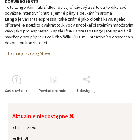
DOUWE EGBERTS
Toto Lungo Vám nabízí dlouhotrvajicí kávový zážitek a to díky své
odvážné intenzivní chuti a jemné pěny s delikátním aroma.
Lungo
je varianta espressa, také známé jako dlouhá káva. K jeho
přípravě je použito dvakrát tolik vody protékající stejným množstvím
kávy jako pro espresso. Kapsle L'OR Espresso Lungo jsou speciálně
navrženy pro přípravu velkého šálku (110 ml) intenzivního espressa s
dokonalou konzistencí
Informacje szczegółowe
Zadaj pytanie
Powiadom mnie
Udostępnij
Aktualnie niedostępne ❌
zł18
–22 %
zł14