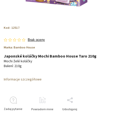
Kod:
12517
Brak oceny
Marka:
Bamboo House
Japonské koláčky Mochi Bamboo House Taro 210g
Mochi želé koláčky
Balení: 210g
Informacje szczegółowe
Zadaj pytanie
Powiadom mnie
Udostępnij