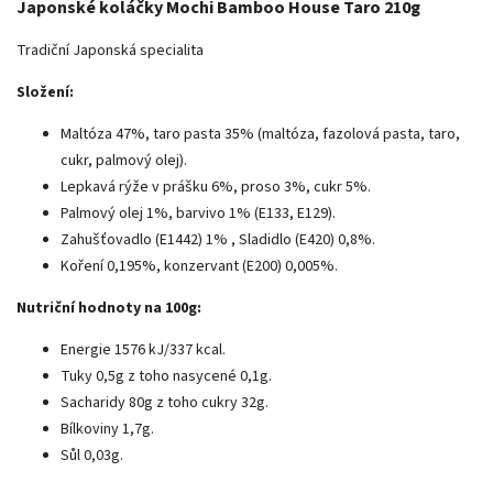
Japonské koláčky Mochi Bamboo House Taro 210g
Tradiční Japonská specialita
Složení:
Maltóza 47%, taro pasta 35% (maltóza, fazolová pasta, taro,
cukr, palmový olej).
Lepkavá rýže v prášku 6%, proso 3%, cukr 5%.
Palmový olej 1%, barvivo 1% (E133, E129).
Zahušťovadlo (E1442) 1% , Sladidlo (E420) 0,8%.
Koření 0,195%, konzervant (E200) 0,005%.
Nutriční hodnoty na 100g:
Energie 1576 kJ/337 kcal.
Tuky 0,5g z toho nasycené 0,1g.
Sacharidy 80g z toho cukry 32g.
Bílkoviny 1,7g.
Sůl 0,03g.