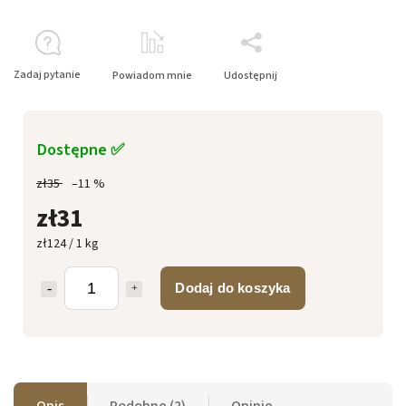
Zadaj pytanie
Powiadom mnie
Udostępnij
Dostępne ✅
zł35
–11 %
zł31
zł124 / 1 kg
Dodaj do koszyka
Opis
Podobne (2)
Opinie