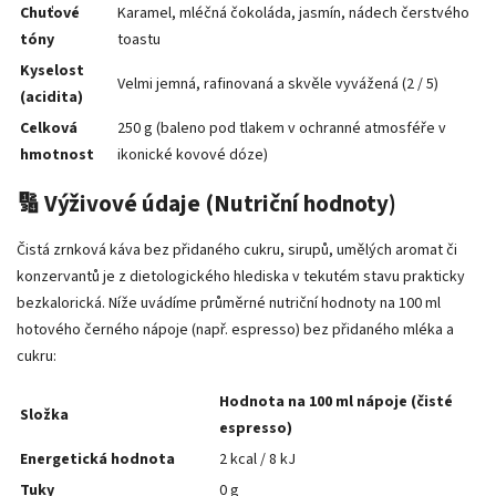
Chuťové
Karamel, mléčná čokoláda, jasmín, nádech čerstvého
tóny
toastu
Kyselost
Velmi jemná, rafinovaná a skvěle vyvážená (2 / 5)
(acidita)
Celková
250 g (baleno pod tlakem v ochranné atmosféře v
hmotnost
ikonické kovové dóze)
🔢 Výživové údaje (Nutriční hodnoty)
Čistá zrnková káva bez přidaného cukru, sirupů, umělých aromat či
konzervantů je z dietologického hlediska v tekutém stavu prakticky
bezkalorická. Níže uvádíme průměrné nutriční hodnoty na 100 ml
hotového černého nápoje (např. espresso) bez přidaného mléka a
cukru:
Hodnota na 100 ml nápoje (čisté
Složka
espresso)
Energetická hodnota
2 kcal / 8 kJ
Tuky
0 g