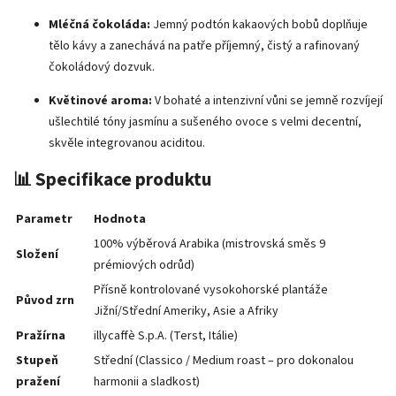
Mléčná čokoláda:
Jemný podtón kakaových bobů doplňuje
tělo kávy a zanechává na patře příjemný, čistý a rafinovaný
čokoládový dozvuk.
Květinové aroma:
V bohaté a intenzivní vůni se jemně rozvíjejí
ušlechtilé tóny jasmínu a sušeného ovoce s velmi decentní,
skvěle integrovanou aciditou.
📊 Specifikace produktu
Parametr
Hodnota
100% výběrová Arabika (mistrovská směs 9
Složení
prémiových odrůd)
Přísně kontrolované vysokohorské plantáže
Původ zrn
Jižní/Střední Ameriky, Asie a Afriky
Pražírna
illycaffè S.p.A. (Terst, Itálie)
Stupeň
Střední (Classico / Medium roast – pro dokonalou
pražení
harmonii a sladkost)