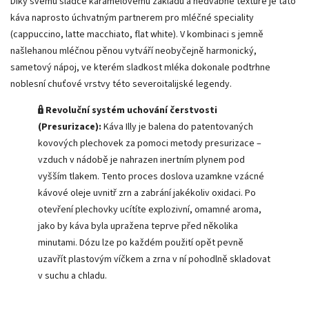
Díky svému sladce karamelovému základu a hedvábné textuře je tato
káva naprosto úchvatným partnerem pro mléčné speciality
(cappuccino, latte macchiato, flat white). V kombinaci s jemně
našlehanou mléčnou pěnou vytváří neobyčejně harmonický,
sametový nápoj, ve kterém sladkost mléka dokonale podtrhne
noblesní chuťové vrstvy této severoitalijské legendy.
🔒 Revoluční systém uchování čerstvosti
(Presurizace):
Káva Illy je balena do patentovaných
kovových plechovek za pomoci metody presurizace –
vzduch v nádobě je nahrazen inertním plynem pod
vyšším tlakem. Tento proces doslova uzamkne vzácné
kávové oleje uvnitř zrn a zabrání jakékoliv oxidaci. Po
otevření plechovky ucítíte explozivní, omamné aroma,
jako by káva byla upražena teprve před několika
minutami. Dózu lze po každém použití opět pevně
uzavřít plastovým víčkem a zrna v ní pohodlně skladovat
v suchu a chladu.