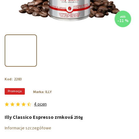
zł35
–11 %
Kod:
2283
Promocja
Marka:
ILLY
4 ocen
Illy Classico Espresso zrnková
250g
Informacje szczegółowe