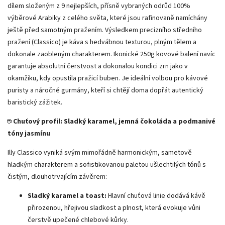
dílem složeným z 9 nejlepších, přísně vybraných odrůd 100%
výběrové Arabiky z celého světa, které jsou rafinovaně namíchány
ještě před samotným pražením. Výsledkem precizního středního
pražení (Classico) je káva s hedvábnou texturou, plným tělem a
dokonale zaobleným charakterem. Ikonické 250g kovové balení navíc
garantuje absolutní čerstvost a dokonalou kondici zrn jako v
okamžiku, kdy opustila pražicí buben. Je ideální volbou pro kávové
puristy a náročné gurmány, kteří si chtějí doma dopřát autentický
baristický zážitek.
☕ Chuťový profil: Sladký karamel, jemná čokoláda a podmanivé
tóny jasmínu
Illy Classico vyniká svým mimořádně harmonickým, sametově
hladkým charakterem a sofistikovanou paletou ušlechtilých tónů s
čistým, dlouhotrvajícím závěrem:
Sladký karamel a toast:
Hlavní chuťová linie dodává kávě
přirozenou, hřejivou sladkost a plnost, která evokuje vůni
čerstvě upečené chlebové kůrky.