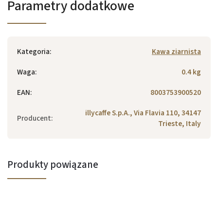
Parametry dodatkowe
Kategoria
:
Kawa ziarnista
Waga
:
0.4 kg
EAN
:
8003753900520
illycaffe S.p.A., Via Flavia 110, 34147
Producent
:
Trieste, Italy
Produkty powiązane