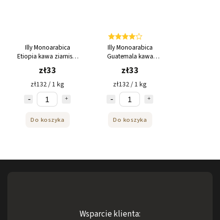
Illy Monoarabica
Illy Monoarabica
Etiopia kawa ziarnista
Guatemala kawa
250g
ziarnista 250g
zł33
zł33
zł132 / 1 kg
zł132 / 1 kg
Do koszyka
Do koszyka
Wsparcie klienta: