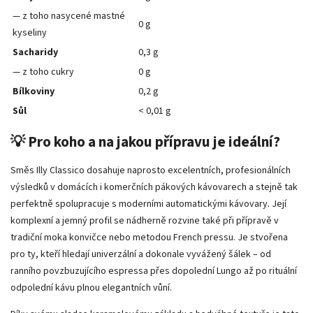
— z toho nasycené mastné
0 g
kyseliny
Sacharidy
0,3 g
— z toho cukry
0 g
Bílkoviny
0,2 g
Sůl
< 0,01 g
💡 Pro koho a na jakou přípravu je ideální?
Směs Illy Classico dosahuje naprosto excelentních, profesionálních
výsledků v domácích i komerčních pákových kávovarech a stejně tak
perfektně spolupracuje s moderními automatickými kávovary. Její
komplexní a jemný profil se nádherně rozvine také při přípravě v
tradiční moka konvičce nebo metodou French pressu. Je stvořena
pro ty, kteří hledají univerzální a dokonale vyvážený šálek – od
ranního povzbuzujícího espressa přes dopolední Lungo až po rituální
odpolední kávu plnou elegantních vůní.