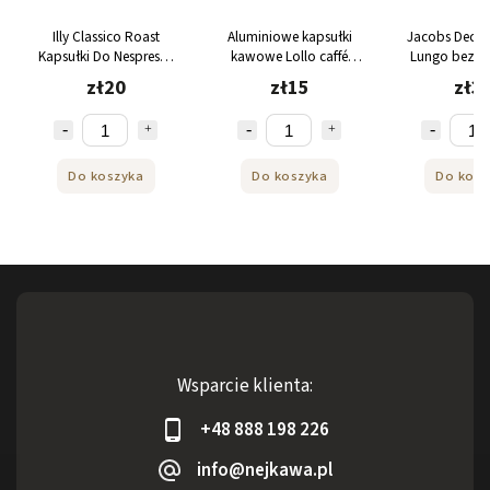
 Roast
Aluminiowe kapsułki
Jacobs Decaffeinato 6
STA
espresso
kawowe Lollo caffé
Lungo bezkofeinowe
do 
Afrodite Espresso do
kapsułki do Nespresso®
Bez
zł15
zł30
NESPRESSO® 10 szt.
20 szt.
Espr
yka
Do koszyka
Do koszyka
Wsparcie klienta:
+48 888 198 226
info@nejkawa.pl