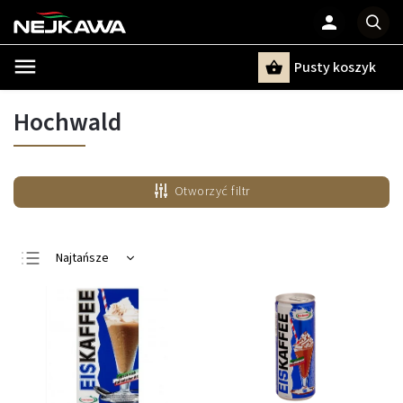
Pusty koszyk
Szukaj
Hochwald
Otworzyć filtr
Najtańsze
Najdroższe
Najczęściej
sprzedawane
Alfabetycznie