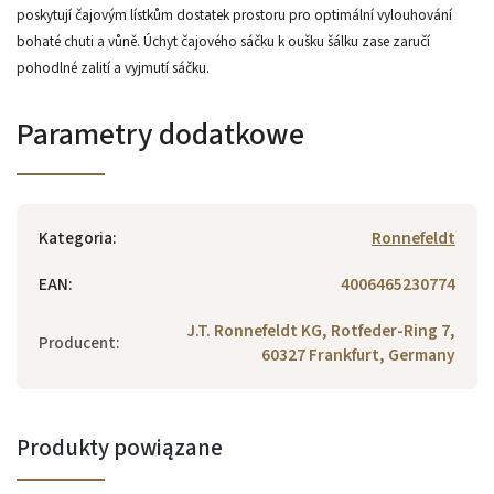
poskytují čajovým lístkům dostatek prostoru pro optimální vylouhování
bohaté chuti a vůně. Úchyt čajového sáčku k oušku šálku zase zaručí
pohodlné zalití a vyjmutí sáčku.
Parametry dodatkowe
Kategoria
:
Ronnefeldt
EAN
:
4006465230774
J.T. Ronnefeldt KG, Rotfeder-Ring 7,
Producent
:
60327 Frankfurt, Germany
Produkty powiązane