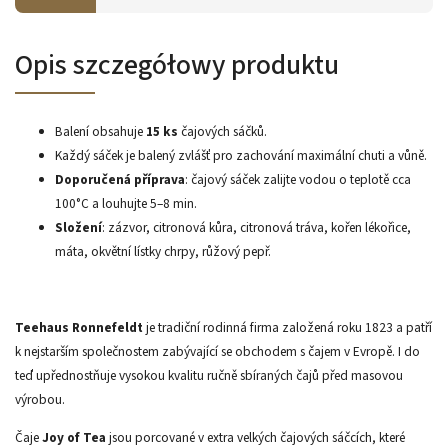
Opis szczegółowy produktu
Balení obsahuje
15 ks
čajových sáčků.
Každý sáček je balený zvlášť pro zachování maximální chuti a vůně.
Doporučená příprava
: čajový sáček zalijte vodou o teplotě cca
100°C a louhujte 5–8 min.
Složení
: zázvor, citronová kůra, citronová tráva, kořen lékořice,
máta, okvětní lístky chrpy, růžový pepř.
Teehaus Ronnefeldt
je tradiční rodinná firma založená roku 1823 a patří
k nejstarším společnostem zabývající se obchodem s čajem v Evropě. I do
teď upřednostňuje vysokou kvalitu ručně sbíraných čajů před masovou
výrobou.
Čaje
Joy of Tea
jsou porcované v extra velkých čajových sáčcích, které