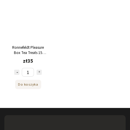
Ronnefeldt Pleasure
Box Tea Treats 15
torebek 43,2 g
zł35
Do koszyka