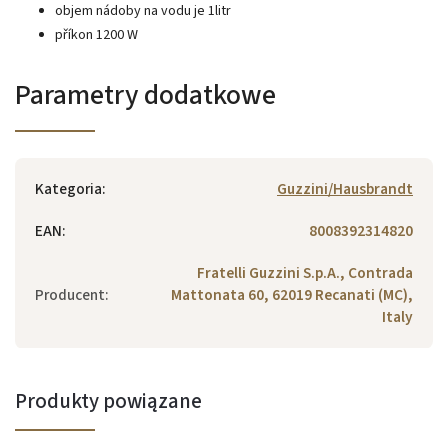
objem nádoby na vodu je 1litr
příkon 1200 W
Parametry dodatkowe
Kategoria
:
Guzzini/Hausbrandt
EAN
:
8008392314820
Fratelli Guzzini S.p.A., Contrada
Producent
:
Mattonata 60, 62019 Recanati (MC),
Italy
Produkty powiązane