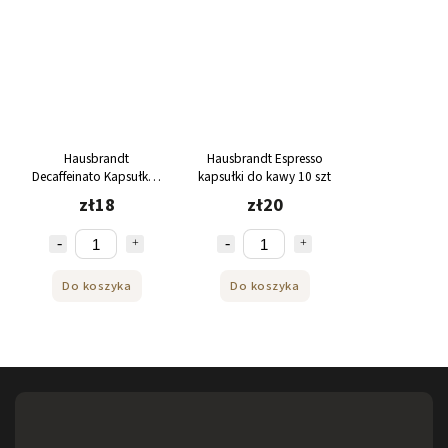
Hausbrandt
Hausbrandt Espresso
Decaffeinato Kapsułki z
kapsułki do kawy 10 szt
kawą bezkofeinową 10
zł18
zł20
szt
Do koszyka
Do koszyka