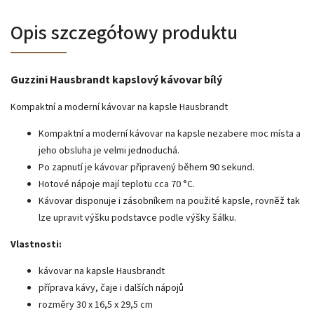
Opis szczegółowy produktu
Guzzini Hausbrandt kapslový kávovar bílý
Kompaktní a moderní kávovar na kapsle Hausbrandt
Kompaktní a moderní kávovar na kapsle nezabere moc místa a
jeho obsluha je velmi jednoduchá.
Po zapnutí je kávovar připravený během 90 sekund.
Hotové nápoje mají teplotu cca 70 °C.
Kávovar disponuje i zásobníkem na použité kapsle, rovněž tak
lze upravit výšku podstavce podle výšky šálku.
Vlastnosti:
kávovar na kapsle Hausbrandt
příprava kávy, čaje i dalších nápojů
rozměry 30 x 16,5 x 29,5 cm