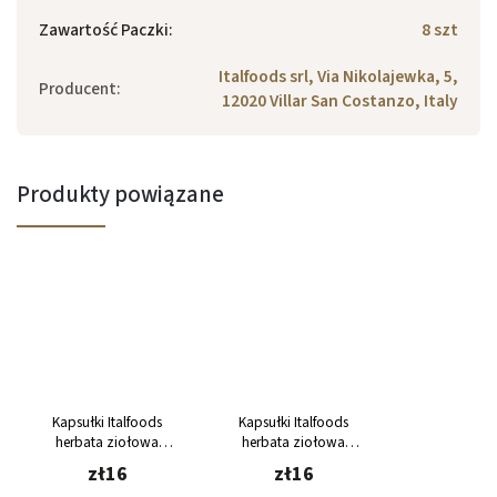
Zawartość Paczki
:
8 szt
Italfoods srl, Via Nikolajewka, 5,
Producent
:
12020 Villar San Costanzo, Italy
Produkty powiązane
Kapsułki Italfoods
Kapsułki Italfoods
herbata ziołowa
herbata ziołowa
MIESZANKA LEŚNA Dolce
imbirowa z cytryną
zł16
zł16
Gusto 8 sztuk
Dolce Gusto 8 sztuk