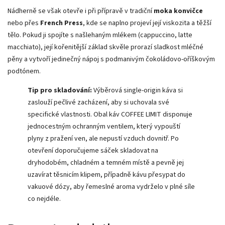
Nádherně se však otevře i při přípravě v tradiční
moka konvičce
nebo přes
French Press
, kde se naplno projeví její viskozita a těžší
tělo. Pokud ji spojíte s našlehaným mlékem (cappuccino, latte
macchiato), její kořenitější základ skvěle prorazí sladkost mléčné
pěny a vytvoří jedinečný nápoj s podmanivým čokoládovo-oříškovým
podtónem.
Tip pro skladování:
Výběrová single-origin káva si
zaslouží pečlivé zacházení, aby si uchovala své
specifické vlastnosti. Obal káv COFFEE LIMIT disponuje
jednocestným ochranným ventilem, který vypouští
plyny z pražení ven, ale nepustí vzduch dovnitř. Po
otevření doporučujeme sáček skladovat na
dryhodobém, chladném a temném místě a pevně jej
uzavírat těsnicím klipem, případně kávu přesypat do
vakuové dózy, aby řemeslné aroma vydrželo v plné síle
co nejdéle.