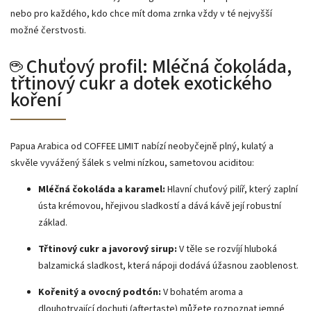
nebo pro každého, kdo chce mít doma zrnka vždy v té nejvyšší
možné čerstvosti.
☕ Chuťový profil: Mléčná čokoláda,
třtinový cukr a dotek exotického
koření
Papua Arabica od COFFEE LIMIT nabízí neobyčejně plný, kulatý a
skvěle vyvážený šálek s velmi nízkou, sametovou aciditou:
Mléčná čokoláda a karamel:
Hlavní chuťový pilíř, který zaplní
ústa krémovou, hřejivou sladkostí a dává kávě její robustní
základ.
Třtinový cukr a javorový sirup:
V těle se rozvíjí hluboká
balzamická sladkost, která nápoji dodává úžasnou zaoblenost.
Kořenitý a ovocný podtón:
V bohatém aroma a
dlouhotrvající dochuti (aftertaste) můžete rozpoznat jemné