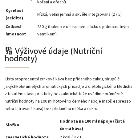
koření a ořechů
Kyselost
Nízká, velmi jemná a skvěle integrovaná (2 / 5)
(acidita)
Celková
250 g (baleno v ochranném sáčku s jednocestným
hmotnost
ventilkem)
🔢 Výživové údaje (Nutriční
hodnoty)
Čistá stoprocentní zrnková káva bez přidaného cukru, sirupů či
jakýchkoliv umělých aromatických přísad je z dietologického hlediska
v tekutém stavu prakticky bezkalorická. Níže uvádíme průměrné
nutriční hodnoty na 100 ml hotového černého nápoje (např. espresso
nebo filtrovaná káva) bez přidaného mléka a cukru:
Hodnota na 100 ml nápoje (čistá
Složka
černá káva)
Energetická hodnota
2 kcal / 8 kJ