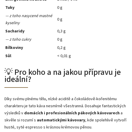
Tuky
0 g
— z toho nasycené mastné
0 g
kyseliny
Sacharidy
0,3 g
— z toho cukry
0 g
Bílkoviny
0,2 g
Sůl
< 0,01 g
💡 Pro koho a na jakou přípravu je
ideální?
Díky svému plnému tělu, nízké aciditě a čokoládově-kořenitému
charakteru je tato káva nesmírně všestranná. Dosahuje fantastických
výsledků v
domácích i profesionálních pákových kávovarech
a
skvěle si rozumí s
automatickými kávovary
, kde spolehlivě vytvoří
husté, syté espresso s krásnou krémovou pěnou.