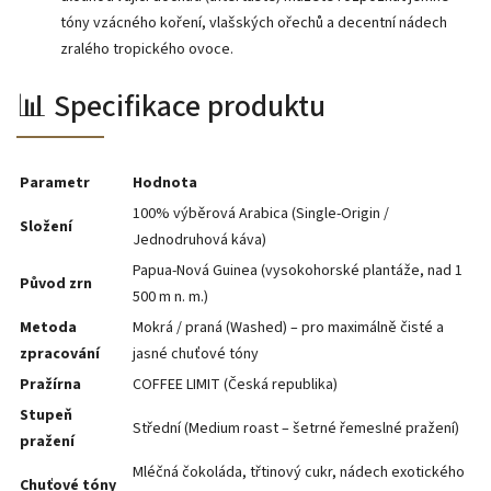
tóny vzácného koření, vlašských ořechů a decentní nádech
zralého tropického ovoce.
📊 Specifikace produktu
Parametr
Hodnota
100% výběrová Arabica (Single-Origin /
Složení
Jednodruhová káva)
Papua-Nová Guinea (vysokohorské plantáže, nad 1
Původ zrn
500 m n. m.)
Metoda
Mokrá / praná (Washed) – pro maximálně čisté a
zpracování
jasné chuťové tóny
Pražírna
COFFEE LIMIT (Česká republika)
Stupeň
Střední (Medium roast – šetrné řemeslné pražení)
pražení
Mléčná čokoláda, třtinový cukr, nádech exotického
Chuťové tóny