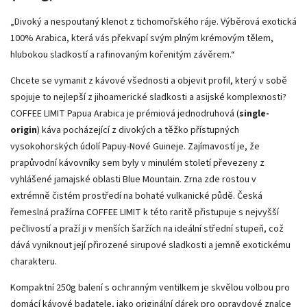
„Divoký a nespoutaný klenot z tichomořského ráje. Výběrová exotická
100% Arabica, která vás překvapí svým plným krémovým tělem,
hlubokou sladkostí a rafinovaným kořenitým závěrem.“
Chcete se vymanit z kávové všednosti a objevit profil, který v sobě
spojuje to nejlepší z jihoamerické sladkosti a asijské komplexnosti?
COFFEE LIMIT Papua Arabica je prémiová jednodruhová (
single-
origin
) káva pocházející z divokých a těžko přístupných
vysokohorských údolí Papuy-Nové Guineje. Zajímavostí je, že
prapůvodní kávovníky sem byly v minulém století převezeny z
vyhlášené jamajské oblasti Blue Mountain. Zrna zde rostou v
extrémně čistém prostředí na bohaté vulkanické půdě. Česká
řemeslná pražírna COFFEE LIMIT k této raritě přistupuje s nejvyšší
pečlivostí a praží ji v menších šaržích na ideální střední stupeň, což
dává vyniknout její přirozené sirupové sladkosti a jemně exotickému
charakteru.
Kompaktní 250g balení s ochranným ventilkem je skvělou volbou pro
domácí kávové badatele, jako originální dárek pro opravdové znalce