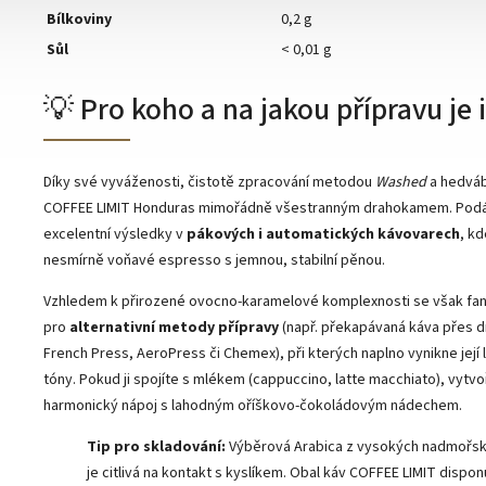
Bílkoviny
0,2 g
Sůl
< 0,01 g
💡 Pro koho a na jakou přípravu je 
Díky své vyváženosti, čistotě zpracování metodou
Washed
a hedváb
COFFEE LIMIT Honduras mimořádně všestranným drahokamem. Pod
excelentní výsledky v
pákových i automatických kávovarech
, kd
nesmírně voňavé espresso s jemnou, stabilní pěnou.
Vzhledem k přirozené ovocno-karamelové komplexnosti se však fant
pro
alternativní metody přípravy
(např. překapávaná káva přes d
French Press, AeroPress či Chemex), při kterých naplno vynikne její 
tóny. Pokud ji spojíte s mlékem (cappuccino, latte macchiato), vytvo
harmonický nápoj s lahodným oříškovo-čokoládovým nádechem.
Tip pro skladování:
Výběrová Arabica z vysokých nadmořs
je citlivá na kontakt s kyslíkem. Obal káv COFFEE LIMIT dispon