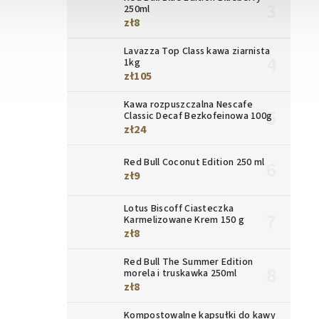
250ml
zł8
Lavazza Top Class kawa ziarnista
1kg
zł105
Kawa rozpuszczalna Nescafe
Classic Decaf Bezkofeinowa 100g
zł24
Red Bull Coconut Edition 250 ml
zł9
Lotus Biscoff Ciasteczka
Karmelizowane Krem 150 g
zł8
Red Bull The Summer Edition
morela i truskawka 250ml
zł8
Kompostowalne kapsułki do kawy