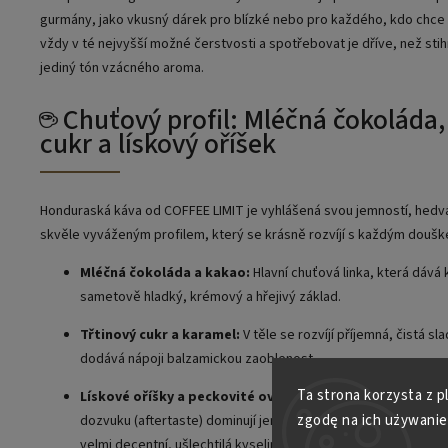
gurmány, jako vkusný dárek pro blízké nebo pro každého, kdo chce
vždy v té nejvyšší možné čerstvosti a spotřebovat je dříve, než sti
jediný tón vzácného aroma.
☕ Chuťový profil: Mléčná čokoláda,
cukr a lískový oříšek
Honduraská káva od COFFEE LIMIT je vyhlášená svou jemností, hedv
skvěle vyváženým profilem, který se krásně rozvíjí s každým douš
Mléčná čokoláda a kakao:
Hlavní chuťová linka, která dává k
sametově hladký, krémový a hřejivý základ.
Třtinový cukr a karamel:
V těle se rozvíjí příjemná, čistá sl
dodává nápoji balzamickou zaoblenost.
Ta strona korzysta z p
Lískové oříšky a peckovité ovoce:
V bohatém aroma i dlouh
zgodę na ich używanie
dozvuku (aftertaste) dominují jemné tóny pražených ořechů, 
velmi decentní, ušlechtilá kyselinka připomínající zralé šves