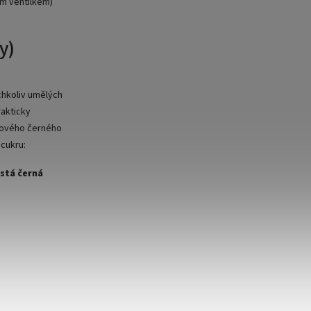
m ventilkem)
y)
chkoliv umělých
rakticky
otového černého
 cukru:
istá černá