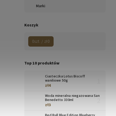
Marki
Koszyk
0
szt. /
zł0
Top 10 produktów
Ciasteczka Lotus Biscoff
waniliowe 50g
zł4
Woda mineralna niegazowana San
Benedetto 330ml
zł3
Red Bull Blue Edition Blueberry