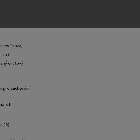
ruhová káva)
. m.)
jasný chuťový
ní pro zachování
 nádech
5 / 5)