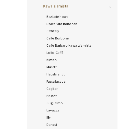
Kawa ziarnista
Bezkofeinowa
Dolce Vita Italfoods
Caffitaly
Caffé Borbone
Caffe Barbaro kawa ziarnista
Lollo Caffé
Kimbo
Musetti
Hausbrandt
Passalacqua
Cagliari
Bristot
Guglielmo
Lavazza
Illy
Danesi