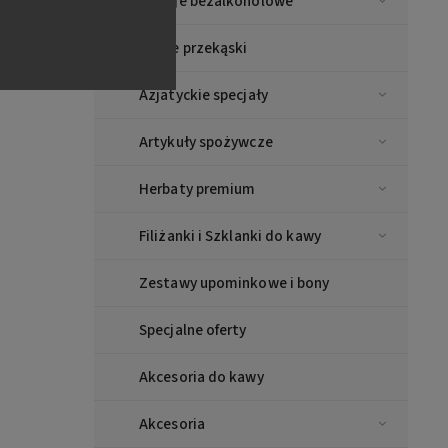
Napoje bezalkoholowe
Piwne przekąski
Azjatyckie specjały
Artykuły spożywcze
Herbaty premium
Filiżanki i Szklanki do kawy
Zestawy upominkowe i bony
Specjalne oferty
Akcesoria do kawy
Akcesoria