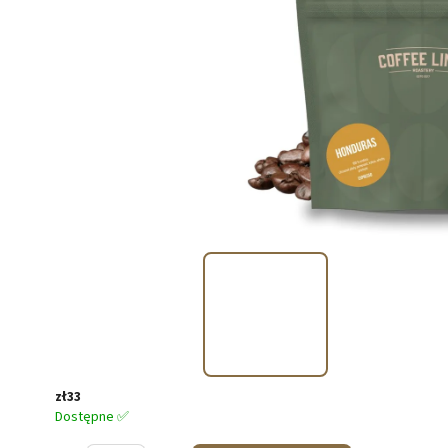
zł33
Dostępne ✅