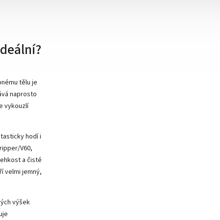
ideální?
nému tělu je
ává naprosto
e vykouzlí
asticky hodí i
ripper/V60,
lehkost a čisté
ří velmi jemný,
kých výšek
uje