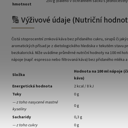
250 g (baleno v ochranném sáčku s jednocestný
hmotnost
🔢 Výživové údaje (Nutriční hodnot
Čistá stoprocentní zrnková káva bez přidaného cukru, sirupů či jaký
aromatických přísad je z dietologického hlediska v tekutém stavu p
bezkalorická. Níže uvádíme průměrné nutriční hodnoty na 100 ml h
nápoje (např. espresso nebo filtrovaná káva) bez přidaného mléka a
Hodnota na 100 ml nápoje (č
Složka
káva)
Energetická hodnota
2 kcal / 8 kJ
Tuky
0 g
— z toho nasycené mastné
0 g
kyseliny
Sacharidy
0,3 g
— z toho cukry
0 g