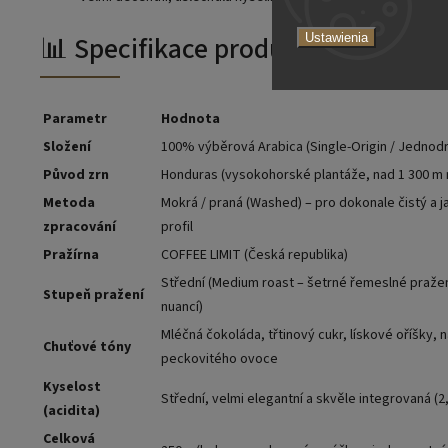
📊 Specifikace produktu
Ustawienia
Parametr
Hodnota
Složení
100% výběrová Arabica (Single-Origin / Jednod
Původ zrn
Honduras (vysokohorské plantáže, nad 1 300 m n
Metoda
Mokrá / praná (Washed) – pro dokonale čistý a 
zpracování
profil
Pražírna
COFFEE LIMIT (Česká republika)
Střední (Medium roast – šetrné řemeslné praže
Stupeň pražení
nuancí)
Mléčná čokoláda, třtinový cukr, lískové oříšky,
Chuťové tóny
peckovitého ovoce
Kyselost
Střední, velmi elegantní a skvěle integrovaná (2,
(acidita)
Celková