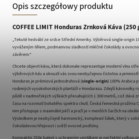
Opis szczegółowy produktu
COFFEE LIMIT Honduras Zrnková Káva (250 
„Tekuté hedvábí ze srdce Střední Ameriky. Výběrová single-origin 
vyváženým tělem, podmanivou sladkostí mléčné čokolády a ovocn
závěrem.“
Chcete objevit kávu, která dokonale reprezentuje moderní vlnu st
výběrových káv a okouzlí vás svou neobyčejnou čistotou a jemností
Honduras je prémiová jednodruhová (
single-origin
) 100% Arabica p
rodinných vysokohorských plantáží v Hondurasu. Zdejší kávovníky r
půdě v nadmořských výškách přesahujících 1 300 metrů, což dává 
času na rozvinutí bohatého spektra chutí. Česká řemeslná pražírna 
nim přistupuje s maximální péčí a praží je v menších šaržích na ideáln
Výsledkem je neobyčejně harmonický, komplexní šálek, který v so
čokoládovou hřejivost i svěží ovocné podtóny.
Kompaktní 250g balení s ochranným ventilkem je perfektní volbou 