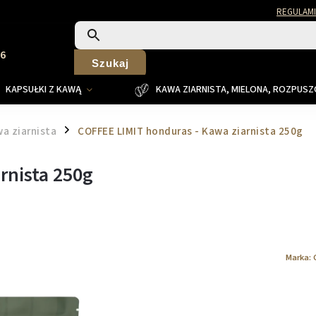
REGULAMI
26
Szukaj
KAPSUŁKI Z KAWĄ
KAWA ZIARNISTA, MIELONA, ROZPUS
a ziarnista
COFFEE LIMIT honduras - Kawa ziarnista 250g
/
rnista 250g
Marka: