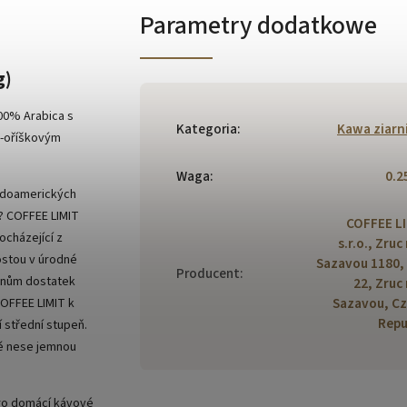
Parametry dodatkowe
g)
100% Arabica s
Kategoria
:
Kawa ziarn
o-oříškovým
Waga
:
0.2
ředoamerických
? COFFEE LIMIT
COFFEE L
ocházející z
s.r.o., Zruc
ostou v úrodné
Sazavou 1180,
Producent
:
zrnům dostatek
22, Zruc
Sazavou, C
COFFEE LIMIT k
Repu
í střední stupeň.
bě nese jemnou
pro domácí kávové