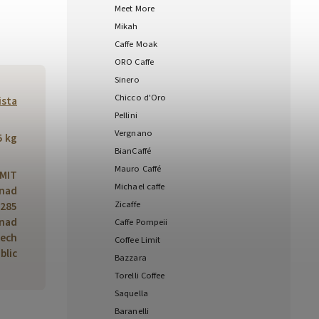
Meet More
Mikah
Caffe Moak
ORO Caffe
Sinero
Chicco d'Oro
ista
Pellini
Vergnano
5 kg
BianCaffé
Mauro Caffé
IMIT
Michael caffe
 nad
Zicaffe
 285
 nad
Caffe Pompeii
zech
Coffee Limit
blic
Bazzara
Torelli Coffee
Saquella
Baranelli