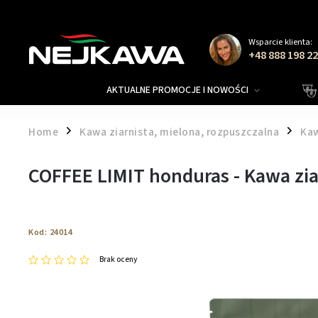
Wsparcie klienta:
+48 888 198 2
AKTUALNE PROMOCJE I NOWOŚCI
Home
Kawa ziarnista, mielona, rozpuszczalna
Kaw
/
/
COFFEE LIMIT honduras - Kawa zia
Kod:
24014
Brak oceny