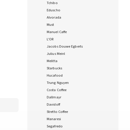
Tchibo
Eduscho
Alvorada
Must
Manuel Caffe
L'OR
Jacobs Douwe Egberts
Julius Meinl
Melitta
Starbucks
Hucafood
Trung Nguyen
Costa Coffee
Dallmayr
Davidoff
Stretto Coffee
Manaresi
Segafredo