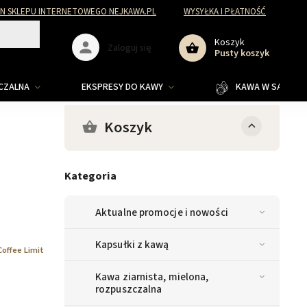
N SKLEPU INTERNETOWEGO NEJKAWA.PL
WYSYŁKA I PŁATNOŚĆ
Koszyk
Zaloguj się
Pusty koszyk
ZCZALNA
EKSPRESY DO KAWY
KAWA W SASZETKA
Koszyk
Kategoria
Aktualne promocje i nowości
Kapsułki z kawą
Coffee Limit
Kawa ziarnista, mielona,
rozpuszczalna