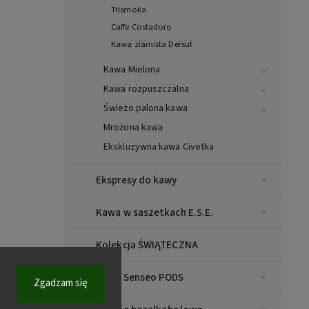
Trismoka
Caffe Costadoro
Kawa ziarnista Dersut
Kawa Mielona
Kawa rozpuszczalna
Świeżo palona kawa
Mrożona kawa
Ekskluzywna kawa Civetka
Ekspresy do kawy
Kawa w saszetkach E.S.E.
Kolekcja ŚWIĄTECZNA
Kawa Senseo PODS
Zgadzam się