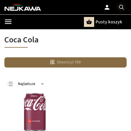
Pusty koszyk
Szukaj
Coca Cola
Otworzyć filtr
Najtańsze
Najdroższe
Najczęściej
sprzedawane
Alfabetycznie