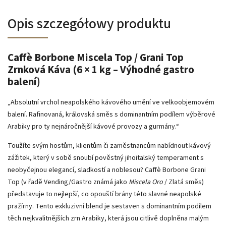
Opis szczegółowy produktu
Caffè Borbone Miscela Top / Grani Top
Zrnková Káva (6 × 1 kg – Výhodné gastro
balení)
„Absolutní vrchol neapolského kávového umění ve velkoobjemovém
balení. Rafinovaná, královská směs s dominantním podílem výběrové
Arabiky pro ty nejnáročnější kávové provozy a gurmány.“
Toužíte svým hostům, klientům či zaměstnancům nabídnout kávový
zážitek, který v sobě snoubí pověstný jihoitalský temperament s
neobyčejnou elegancí, sladkostí a noblesou? Caffè Borbone Grani
Top (v řadě Vending/Gastro známá jako
Miscela Oro
/ Zlatá směs)
představuje to nejlepší, co opouští brány této slavné neapolské
pražírny. Tento exkluzivní blend je sestaven s dominantním podílem
těch nejkvalitnějších zrn Arabiky, která jsou citlivě doplněna malým