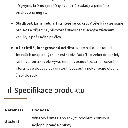
hřejivými, krémovými tóny kvalitní čokolády a jemného
oříškového nugátu.
Sladkost karamelu a třtinového cukru:
V těle kávy se jasně
projevuje příjemná, přirozená sladkost s lehkým závanem
vanilky a pečeného pečiva.
Ušlechtilá, integrovaná acidita:
Na rozdíl od ostatních
tmavších neapolských směsí nabízí řada Top velmi decentní,
rafinovanou a skvěle vyváženou ovocnou tečku na pozadí,
která kávě dodává šťavnatost, svěžest a nekonečně dlouhý,
čistý dozvuk.
📊 Specifikace produktu
Parametr
Hodnota
Výběrová směs s vysokým podílem Arabiky a
Složení
nejlepší prané Robusty