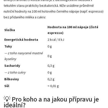
tekutém stavu prakticky bezkalorická. Níže uvádíme průměrné
nutriční hodnoty na 100 ml hotového černého nápoje (např. espresso)
bez přidaného mléka a cukru:
Hodnota na 100 ml nápoje (čisté
Složka
espresso)
Energetická hodnota
2 kcal / 8 kJ
Tuky
0 g
— z toho nasycené mastné
0 g
kyseliny
Sacharidy
0,3 g
— z toho cukry
0 g
Bílkoviny
0,2 g
Sůl
< 0,01 g
💡 Pro koho a na jakou přípravu je
ideální?