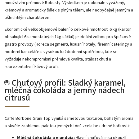
množstvím prémiové Robusty. Výsledkem je dokonale vyvážený,
krémový a aromatický šálek s plným tělem, ale neobyčejně jemným a
ušlechtilým charakterem.
Ekonomické velkoobjemové balení o celkové hmotnosti 6 kg (karton
obsahující 6 samostatných 1kg sáčků) je ideální volbou pro špičkové
gastro provozy (Horeca segment), luxusní hotely, firemní cateringy a
moderní kanceláře s vysokou každodenní spotřebou, kde se
vyžaduje nekompromisní prémiová kvalita, stálost chuti a
reprezentativní kávový profil.
☕ Chuťový profil: Sladký karamel,
mléčná čokoláda a jemný nádech
citrusů
Caffè Borbone Grani Top vyniká sametovou texturou, bohatým aroma
a skvěle zaoblenou paletou jemných tónů zcela bez drsné hořkosti:
Mléčná čokoláda a gianduja:
Hlavní chuťová linka okouzlí