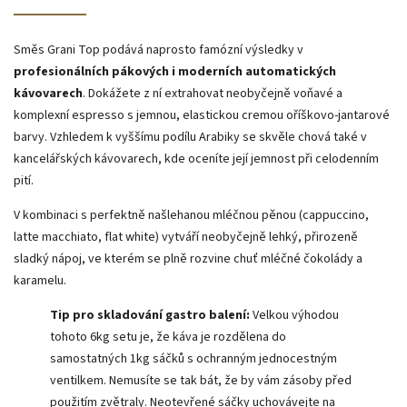
Směs Grani Top podává naprosto famózní výsledky v
profesionálních pákových i moderních automatických
kávovarech
. Dokážete z ní extrahovat neobyčejně voňavé a
komplexní espresso s jemnou, elastickou cremou oříškovo-jantarové
barvy. Vzhledem k vyššímu podílu Arabiky se skvěle chová také v
kancelářských kávovarech, kde oceníte její jemnost při celodenním
pití.
V kombinaci s perfektně našlehanou mléčnou pěnou (cappuccino,
latte macchiato, flat white) vytváří neobyčejně lehký, přirozeně
sladký nápoj, ve kterém se plně rozvine chuť mléčné čokolády a
karamelu.
Tip pro skladování gastro balení:
Velkou výhodou
tohoto 6kg setu je, že káva je rozdělena do
samostatných 1kg sáčků s ochranným jednocestným
ventilkem. Nemusíte se tak bát, že by vám zásoby před
použitím zvětraly. Neotevřené sáčky uchovávejte na