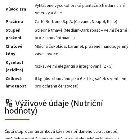
Vyhlášené vysokohorské plantáže Střední / Jižní
Původ zrn
Ameriky a Asie
Pražírna
Caffè Borbone S.p.A. (Caivano, Neapol, Itálie)
Stupeň
Středně tmavé (Medium-Dark roast – velmi šetrné
pražení
pro zachování nuancí)
Chuťové
Mléčná čokoláda, karamel, pražené mandle, jemný
tóny
závan ovoce
Kyselost
Nízká, velmi elegantní a integrovaná (2 / 5)
(acidita)
Celková
6 kg (distribuováno jako 6 × 1 kg sáček s ventilem
hmotnost
pro ochranu čerstvosti)
🔢 Výživové údaje (Nutriční
hodnoty)
Čistá stoprocentní zrnková káva bez přidaného cukru, sirupů,
umělých aromat či konzervantů je z dietologického hlediska v